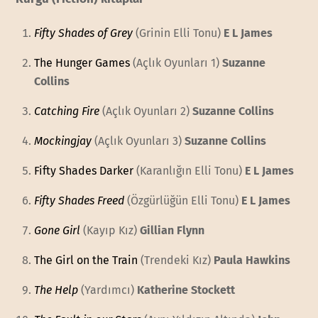
Fifty Shades of Grey
(Grinin Elli Tonu)
E L James
The Hunger Games
(Açlık Oyunları 1)
Suzanne
Collins
Catching Fire
(Açlık Oyunları 2)
Suzanne Collins
Mockingjay
(Açlık Oyunları 3)
Suzanne Collins
Fifty Shades Darker
(Karanlığın Elli Tonu)
E L James
Fifty Shades Freed
(Özgürlüğün Elli Tonu)
E L James
Gone Girl
(Kayıp Kız)
Gillian Flynn
The Girl on the Train
(Trendeki Kız)
Paula Hawkins
The Help
(Yardımcı)
Katherine Stockett