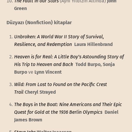
The Fault in our Stars
(Aynı Yıldızın Altında)
John
Green
Düzyazı (Nonfiction) kitaplar
Unbroken: A World War II Story of Survival,
Resilience, and Redemption
Laura Hillenbrand
Heaven is for Real: A Little Boy’s Astounding Story of
His Trip to Heaven and Back
Todd Burpo, Sonja
Burpo
ve
Lynn Vincent
Wild: From Lost to Found on the Pacific Crest
Trail
Cheryl Strayed
The Boys in the Boat: Nine Americans and Their Epic
Quest for Gold at the 1936 Berlin Olympics
Daniel
James Brown