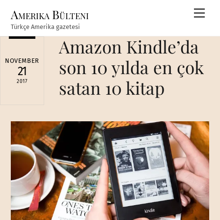
Skip
Amerika Bülteni
Men
to
Türkçe Amerika gazetesi
content
Amazon Kindle’da
son 10 yılda en çok
NOVEMBER
21
satan 10 kitap
2017