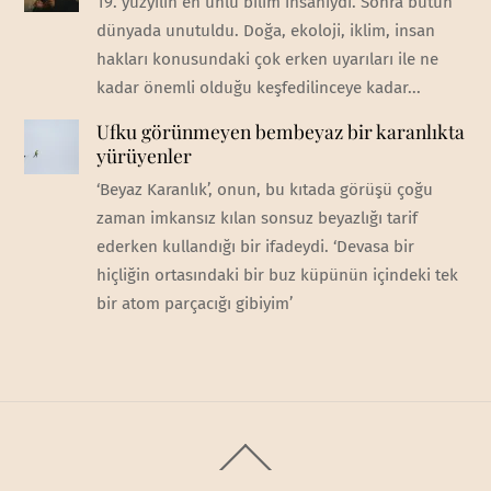
19. yüzyılın en ünlü bilim insanıydı. Sonra bütün
dünyada unutuldu. Doğa, ekoloji, iklim, insan
hakları konusundaki çok erken uyarıları ile ne
kadar önemli olduğu keşfedilinceye kadar...
Ufku görünmeyen bembeyaz bir karanlıkta
yürüyenler
‘Beyaz Karanlık’, onun, bu kıtada görüşü çoğu
zaman imkansız kılan sonsuz beyazlığı tarif
ederken kullandığı bir ifadeydi. ‘Devasa bir
hiçliğin ortasındaki bir buz küpünün içindeki tek
bir atom parçacığı gibiyim’
Back
To
Top