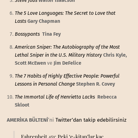
Steve Jobs
Walter Isaacson
The 5 Love Languages: The Secret to Love that
Lasts
Gary Chapman
Bossypants
Tina Fey
American Sniper: The Autobiography of the Most
Lethal Sniper in the U.S. Military History
Chris Kyle,
Scott McEwen
ve
Jim DeFelice
The 7 Habits of Highly Effective People: Powerful
Lessons in Personal Change
Stephen R. Covey
The Immortal Life of Henrietta Lacks
Rebecca
Skloot
AMERİKA BÜLTENİ
‘ni
Twitter’dan takip edebilirsiniz
Fahrenheit 451: Peki ‘e-kitap’lar kaç