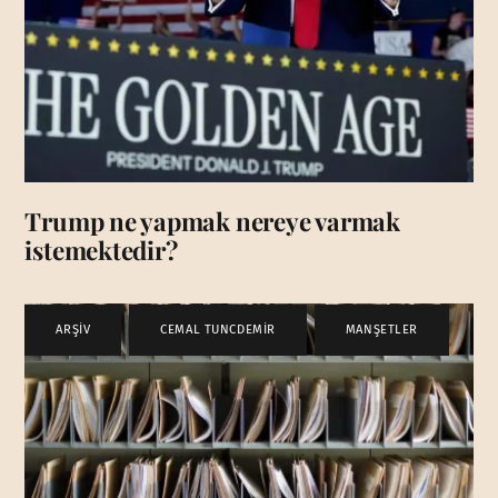
Trump ne yapmak nereye varmak
istemektedir?
ARŞİV
,
CEMAL TUNCDEMİR
,
MANŞETLER