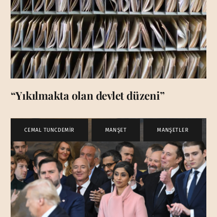
“Yıkılmakta olan devlet düzeni”
CEMAL TUNCDEMİR
,
MANŞET
,
MANŞETLER