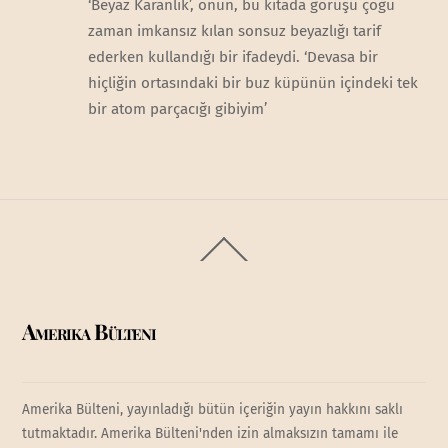
‘Beyaz Karanlık’, onun, bu kıtada görüşü çoğu
zaman imkansız kılan sonsuz beyazlığı tarif
ederken kullandığı bir ifadeydi. ‘Devasa bir
hiçliğin ortasındaki bir buz küpünün içindeki tek
bir atom parçacığı gibiyim’
Back
To
Top
Amerika Bülteni
Amerika Bülteni, yayınladığı bütün içeriğin yayın hakkını saklı
tutmaktadır. Amerika Bülteni'nden izin almaksızın tamamı ile