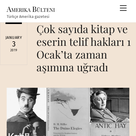
Skip
Amerika Bülteni
Men
to
Türkçe Amerika gazetesi
content
Çok sayıda kitap ve
eserin telif hakları 1
JANUARY
3
Ocak’ta zaman
2019
aşımına uğradı