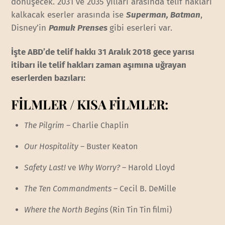
dönüşecek. 2031 ve 2035 yılları arasında telif hakları
kalkacak eserler arasında ise
Superman, Batman
,
Disney’in
Pamuk Prenses
gibi eserleri var.
İşte ABD’de telif hakkı 31 Aralık 2018 gece yarısı
itibarı ile telif hakları zaman aşımına uğrayan
eserlerden bazıları:
FİLMLER / KISA FİLMLER:
The Pilgrim
– Charlie Chaplin
Our Hospitality
– Buster Keaton
Safety Last!
ve
Why Worry?
– Harold Lloyd
The Ten Commandments
– Cecil B. DeMille
Where the North Begins
(Rin Tin Tin filmi)