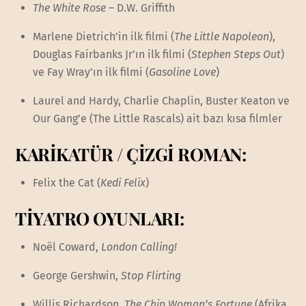
The White Rose
– D.W. Griffith
Marlene Dietrich’in ilk filmi (
The Little Napoleon
),
Douglas Fairbanks Jr’ın ilk filmi (
Stephen Steps Out
)
ve Fay Wray’ın ilk filmi (
Gasoline Love
)
Laurel and Hardy, Charlie Chaplin, Buster Keaton ve
Our Gang’e (The Little Rascals) ait bazı kısa filmler
KARİKATÜR / ÇİZGİ ROMAN:
Felix the Cat (
Kedi Felix
)
TİYATRO OYUNLARI:
Noël Coward,
London Calling!
George Gershwin,
Stop Flirting
Willis Richardson,
The Chip Woman’s Fortune
(Afrika