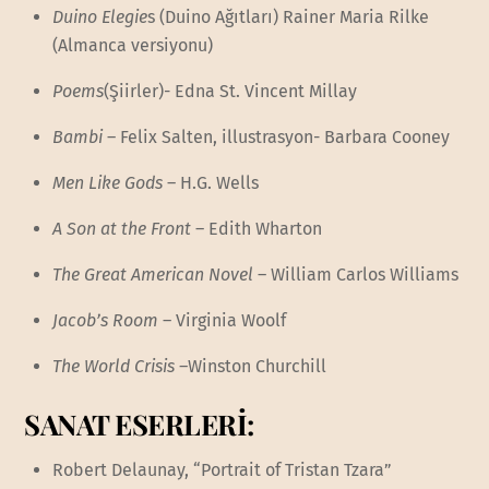
Duino Elegie
s (Duino Ağıtları) Rainer Maria Rilke
(Almanca versiyonu)
Poems
(Şiirler)- Edna St. Vincent Millay
Bambi
– Felix Salten, illustrasyon- Barbara Cooney
Men Like Gods
– H.G. Wells
A Son at the Front
– Edith Wharton
The Great American Novel
– William Carlos Williams
Jacob’s Room
– Virginia Woolf
The World Crisis –
Winston Churchill
SANAT ESERLERİ:
Robert Delaunay, “Portrait of Tristan Tzara”