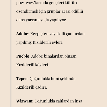
pow-wow’larında gençleri kültüre
özendirmek için gruplar arası ödüllü
dans yarışması da yapılıyor.
Adobe
: Kerpiçten veya killi çamurdan
yapılmış Kızılderili evleri.
Pueblo
: Adobe binalardan oluşan
Kızılderili köyleri.
Tepee
: Çoğunlukla huni şeklinde
Kızılderili çadırı.
Wigwam
: Çoğunlukla çalılardan inşa