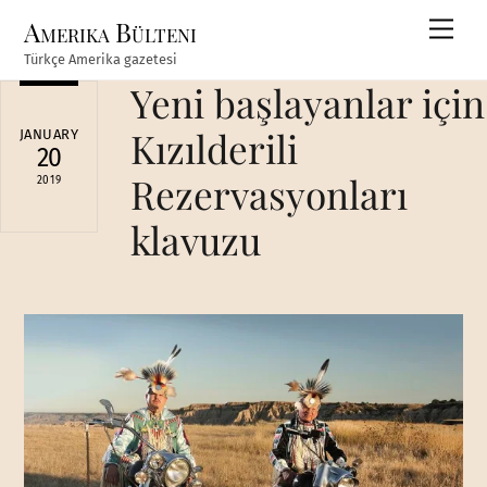
Skip
Amerika Bülteni
Men
to
Türkçe Amerika gazetesi
content
Yeni başlayanlar için
Kızılderili
JANUARY
20
Rezervasyonları
2019
klavuzu