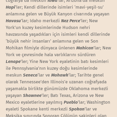
coğrafya da meskun
Iowa
’lar; Arizona’da meskun
Hopi
’ler; Kendi dillerinde isimleri ‘mavi-yeşil-su’
anlamına gelen ve Büyük Kanyon civarında yaşayan
Havasu
’lar; Idaho merkezli
Nez Perce
’ler; New
York’un kuzey kesimlerinde Hudson nehri
havzasında yaşadıkları için isimleri kendi dillerinde
‘büyük nehir insanları’ anlamına gelen ve Son
Mohikan filmiyle dünyaca ünlenen
Mahican
’lar; New
York ve çevresinde hala varlıklarını sürdüren
Lenape
’ler; Yine New York eyaletinin batı kesimleri
ile Pennsylvania’nın kuzey doğu kesimlerinde
meskun
Seneca
‘lar ve
Mohawk
‘lar; Tarihte genel
olarak Tennessee’den Illinois’e uzanan coğrafyada
yaşamakla birlikte günümüzde Oklahoma merkezli
yaşayan
Shawnee
’ler; Batı Texas, Arizona ve New
Mexico eyaletlerine yayılmış
Pueblo
’lar; Washington
eyaleti Spokane kenti merkezli
Spokan
’lar ve
Meksika sınırında Sonoran Çölünün sakinleri olan