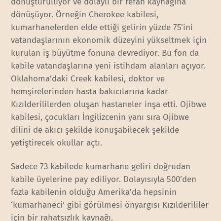
dönüştürülüyor ve dolaylı bir refah kaynağına
dönüşüyor. Örneğin Cherokee kabilesi,
kumarhanelerden elde ettiği gelirin yüzde 75’ini
vatandaşlarının ekonomik düzeyini yükseltmek için
kurulan iş büyütme fonuna devrediyor. Bu fon da
kabile vatandaşlarına yeni istihdam alanları açıyor.
Oklahoma’daki Creek kabilesi, doktor ve
hemşirelerinden hasta bakıcılarına kadar
Kızılderililerden oluşan hastaneler inşa etti. Ojibwe
kabilesi, çocukları İngilizcenin yanı sıra Ojibwe
dilini de akıcı şekilde konuşabilecek şekilde
yetiştirecek okullar açtı.
Sadece 73 kabilede kumarhane geliri doğrudan
kabile üyelerine pay ediliyor. Dolayısıyla 500’den
fazla kabilenin olduğu Amerika’da hepsinin
‘kumarhaneci’ gibi görülmesi önyargısı Kızılderililer
için bir rahatsızlık kaynağı.