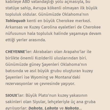
kabileye ABD vatandaşlığı yolu açmasıyla, bu
statüye sahip, Avrupa kökenli olmayan ilk büyük
topluluk oldular. Günümüzde Oklahoma’nın
Tahlequah
kenti en büyük Cherokee merkezi.
Arkansas ve Kuzey Carolina eyaletleri de Cherokee
nüfusunun hala topluluk halinde yaşamaya devam
ettiği yerler arasında.
CHEYENNE
’ler: Akrabaları olan Arapaho’lar ile
birlikte önemli Kızılderili uluslarından biri.
Günümüzde güney Şayenleri Oklahoma’nın
batısında ve asıl büyük grubu oluşturan kuzey
Şayenleri ise Wyoming ve Montana’daki
rezervasyonlar ve çevresinde yaşıyor.
SIOUX
’lar: Büyük Plato’nun kuzey yakasının
sakinleri olan Siyular, lehçeleriyle üç ana gruba
ayrılıyorlar:
Dakota
,
Lakota
ve
Nakota
…