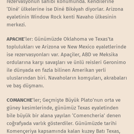
rezervasyonun sahibi konumunda. Kendilerine
‘Diné’ ülkelerine ise Diné Bikéyah diyorlar. Arizona
eyaletinin Window Rock kenti Navaho ülkesinin
merkezi.
APACHE
’ler: Günümüzde Oklahoma ve Texas’ta
toplulukları ve Arizona ve New Mexico eyaletlerinde
ise rezervasyonları var. Apaçiler, ABD ve Meksika
ordularına karşı savaşları ve ünlü reisleri Geronimo
ile dünyada en fazla bilinen Amerikan yerli
uluslarından biri. Navahoların komşuları, akrabaları
ve baş düşmanı.
COMANCHE
’ler; Geçmişte Büyük Plato’nun orta ve
güney kesimlerinde, günümüz Texas eyaletinden
bile büyük bir alana yayılan ‘Comencheria’ denen
coğrafyada varlık gösterdiler. Günümüzde tarihi
Komençeriya kapsamında kalan kuzey Batı Texas,