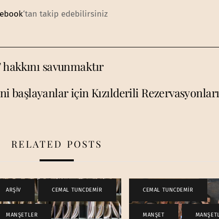
cebook
‘tan takip edebilirsiniz
’ hakkını savunmaktır
ni başlayanlar için Kızılderili Rezervasyonlar
RELATED POSTS
ARŞİV
,
CEMAL TUNCDEMİR
,
CEMAL TUNCDEMİR
,
MANŞETLER
MANŞET
,
MANŞET