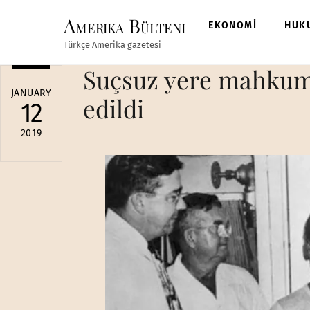
Skip
Amerika Bülteni
to
EKONOMİ
HUK
content
Türkçe Amerika gazetesi
Suçsuz yere mahkum 
JANUARY
edildi
12
2019