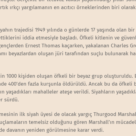
tık ırkçı yargılamanın en acıtıcı örneklerinden biri olarak
yahın trajedisi 1949 yılında o günlerde 17 yaşında olan bir
ttiklerini iddia etmesiyle başladı. Öfkeli kitlenin ve güven
ençlerden Ernest Thomas kaçarken, yakalanan Charles Gr
amı beyazlardan oluşan jüri tarafından suçlu bulunarak h
in 1000 kişiden oluşan öfkeli bir beyaz grup oluşturuldu. 
de 400’den fazla kurşunla öldürüldü. Ancak bu da öfkeli 
ın yaşadıkları mahalleler ateşe verildi. Siyahların yaşadıkl
er sürdü.
esinin ilk siyah üyesi de olacak yargıç Thurgood Marshal
Suçlamaların temelsiz olduğunu gören Marshall’ın mücadel
e davanın yeniden görülmesine karar verdi.