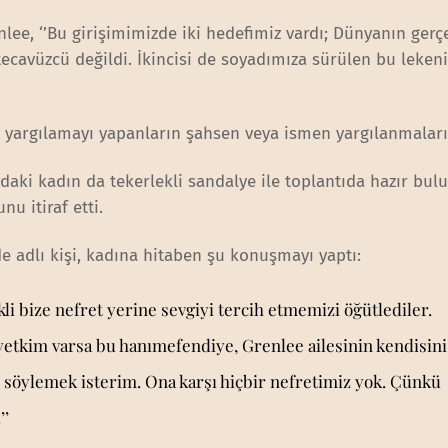
nlee, ‘’Bu girişimimizde iki hedefimiz vardı; Dünyanın gerç
ecavüzcü değildi. İkincisi de soyadımıza sürülen bu leken
ve yargılamayı yapanların şahsen veya ismen yargılanmalar
daki kadın da tekerlekli sandalye ile toplantıda hazır bul
nu itiraf etti.
de adlı kişi, kadına hitaben şu konuşmayı yaptı:
li bize nefret yerine sevgiyi tercih etmemizi öğütlediler.
etkim varsa bu hanımefendiye, Grenlee ailesinin kendisini
ni söylemek isterim. Ona karşı hiçbir nefretimiz yok. Çünkü
’’