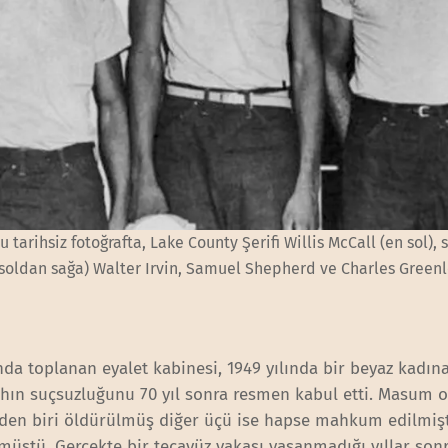
tarihsiz fotoğrafta, Lake County Şerifi Willis McCall (en sol), 
 (soldan sağa) Walter Irvin, Samuel Shepherd ve Charles Greenl
nda toplanan eyalet kabinesi, 1949 yılında bir beyaz kadın
yahın suçsuzluğunu 70 yıl sonra resmen kabul etti. Masum 
den biri öldürülmüş diğer üçü ise hapse mahkum edilmişt
müştü. Gerçekte bir tecavüz vakası yaşanmadığı yıllar son