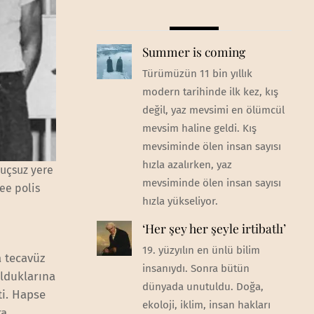
Summer is coming
Türümüzün 11 bin yıllık
modern tarihinde ilk kez, kış
değil, yaz mevsimi en ölümcül
mevsim haline geldi. Kış
mevsiminde ölen insan sayısı
hızla azalırken, yaz
suçsuz yere
mevsiminde ölen insan sayısı
ee polis
hızla yükseliyor.
‘Her şey her şeyle irtibatlı’
19. yüzyılın en ünlü bilim
a tecavüz
insanıydı. Sonra bütün
olduklarına
dünyada unutuldu. Doğa,
i. Hapse
ekoloji, iklim, insan hakları
ra