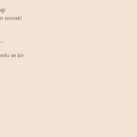
eği
in sonraki
ı…
undu ve bir