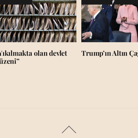
Yıkılmakta olan devlet
Trump’ın Altın Çağ
üzeni”
Back
To
Top