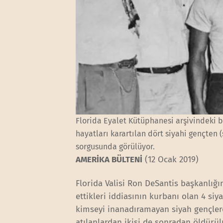
Florida Eyalet Kütüphanesi arşivindeki bu 
hayatları karartılan dört siyahi gençten
sorgusunda görülüyor.
AMERİKA BÜLTENİ
(12 Ocak 2019)
Florida Valisi Ron DeSantis başkanlığı
ettikleri iddiasının kurbanı olan 4 si
kimseyi inanadıramayan siyah gençler
atılanlardan ikisi de sonradan öldürül