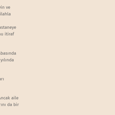
vin ve
ilahla
astaneye
u itiraf
rabasında
 yılında
arı
Ancak aile
ını da bir