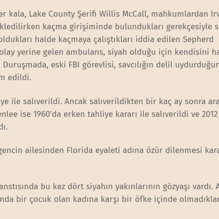
 kala, Lake County Şerifi Willis McCall, mahkumlardan Ir
ledilirken kaçma girişiminde bulundukları gerekçesiyle s
 oldukları halde kaçmaya çalıştıkları iddia edilen Sepherd
olay yerine gelen ambulans, siyah olduğu için kendisini h
uruşmada, eski FBI görevlisi, savcılığın delil uydurduğun
m edildi.
iye ile salıverildi. Ancak salıverildikten bir kaç ay sonra a
ee ise 1960’da erken tahliye kararı ile salıverildi ve 2012
dı.
 gencin ailesinden Florida eyaleti adına özür dilenmesi kar
nstısında bu kez dört siyahın yakınlarının gözyaşı vardı. 
ında bir çocuk olan kadına karşı bir öfke içinde olmadıklar