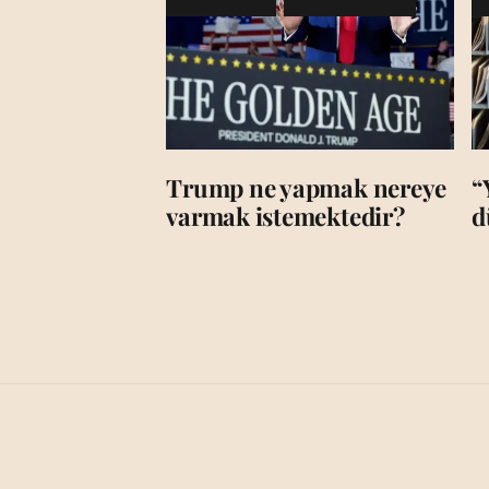
Trump ne yapmak nereye
“
varmak istemektedir?
d