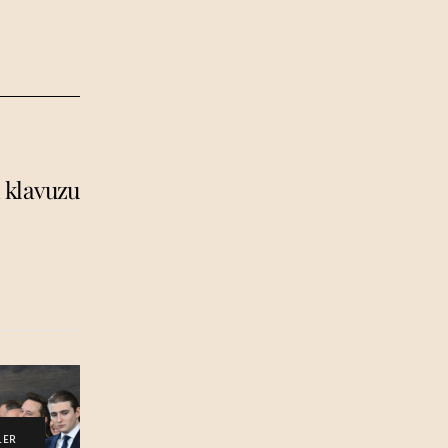
ı klavuzu
LER