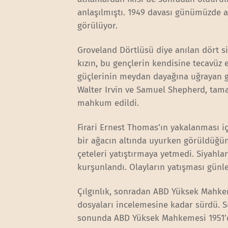
anlaşılmıştı. 1949 davası günümüzde ar
görülüyor.
Groveland Dörtlüsü diye anılan dört si
kızın, bu gençlerin kendisine tecavüz e
güçlerinin meydan dayağına uğrayan g
Walter Irvin ve Samuel Shepherd, tam
mahkum edildi.
Firari Ernest Thomas’ın yakalanması iç
bir ağacın altında uyurken görüldüğün
çeteleri yatıştırmaya yetmedi. Siyahlar
kurşunlandı. Olayların yatışması günl
Çılgınlık, sonradan ABD Yüksek Mahkem
dosyaları incelemesine kadar sürdü. 
sonunda ABD Yüksek Mahkemesi 1951’d