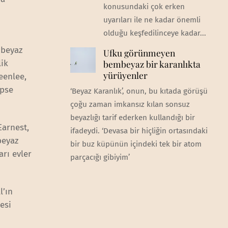
konusundaki çok erken
uyarıları ile ne kadar önemli
olduğu keşfedilinceye kadar...
 beyaz
Ufku görünmeyen
lik
bembeyaz bir karanlıkta
yürüyenler
eenlee,
apse
‘Beyaz Karanlık’, onun, bu kıtada görüşü
çoğu zaman imkansız kılan sonsuz
beyazlığı tarif ederken kullandığı bir
Earnest,
ifadeydi. ‘Devasa bir hiçliğin ortasındaki
beyaz
bir buz küpünün içindeki tek bir atom
arı evler
parçacığı gibiyim’
l’ın
esi