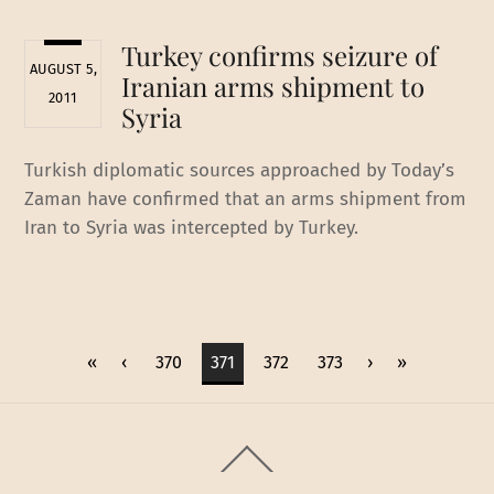
Turkey confirms seizure of
AUGUST 5,
Iranian arms shipment to
2011
Syria
Turkish diplomatic sources approached by Today’s
Zaman have confirmed that an arms shipment from
Iran to Syria was intercepted by Turkey.
«
‹
370
371
372
373
›
»
Back
To
Top