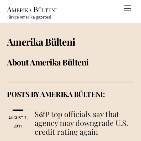
Skip
Amerika Bülteni
Men
to
Türkçe Amerika gazetesi
content
Amerika Bülteni
About
Amerika Bülteni
POSTS BY AMERIKA BÜLTENI:
S&P top officials say that
AUGUST 7,
agency may downgrade U.S.
2011
credit rating again