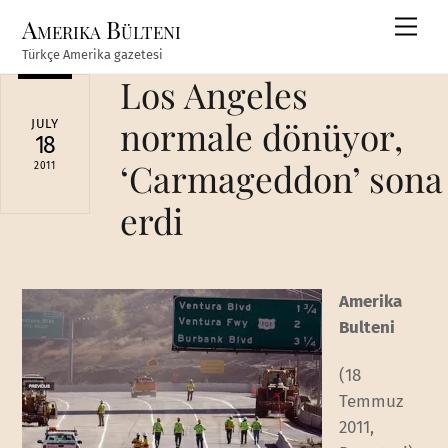
Skip
Amerika Bülteni
Men
to
Türkçe Amerika gazetesi
content
Los Angeles
normale dönüyor,
JULY
18
‘Carmageddon’ sona
2011
erdi
Amerika
Bulteni
(18
Temmuz
2011,