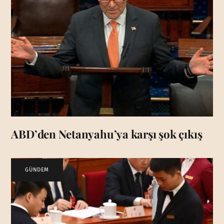
ABD’den Netanyahu’ya karşı şok çıkış
GÜNDEM