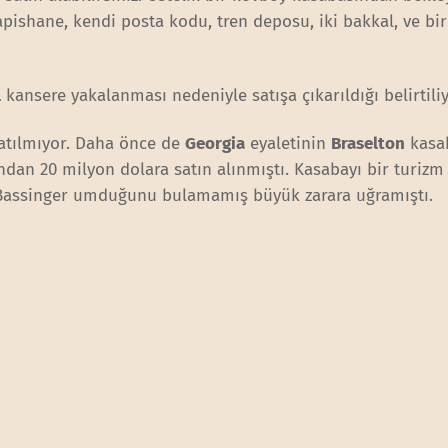
hapishane, kendi posta kodu, tren deposu, iki bakkal, ve bi
l
kansere yakalanması nedeniyle satışa çıkarıldığı belirtiliy
satılmıyor. Daha önce de
Georgia
eyaletinin
Braselton
kasab
ndan 20 milyon dolara satın alınmıştı. Kasabayı bir turizm
Bassinger umduğunu bulamamış büyük zarara uğramıştı.