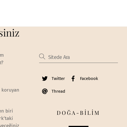
siniz
ım
z?
Twitter
Facebook
i koruyan
Thread
n biri
DOĞA-BİLİM
k’taki
yeceğiniz