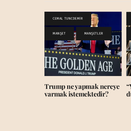
CEMAL TUNCDEMİR
,
MANŞET
,
MANŞETLER
Trump ne yapmak nereye
“
varmak istemektedir?
d