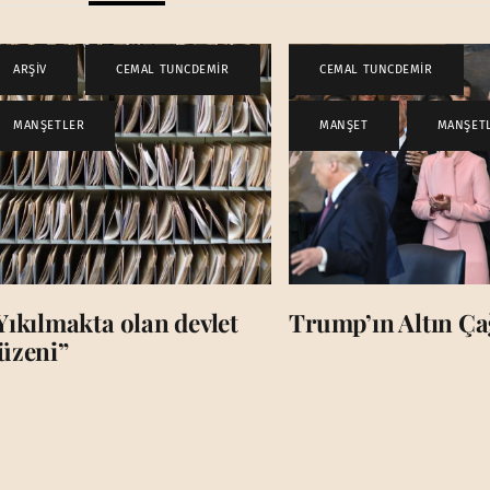
ARŞİV
,
CEMAL TUNCDEMİR
,
CEMAL TUNCDEMİR
,
MANŞETLER
MANŞET
,
MANŞET
Yıkılmakta olan devlet
Trump’ın Altın Çağ
üzeni”