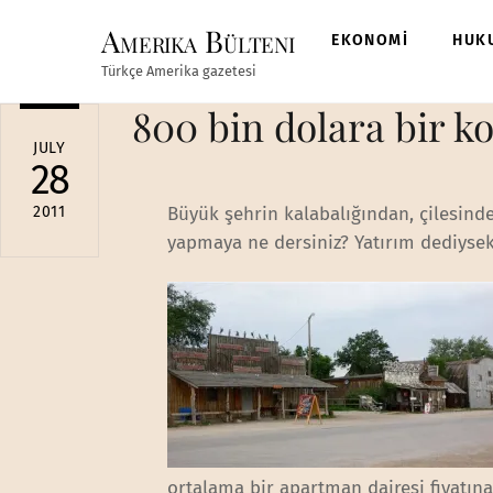
Skip
Amerika Bülteni
to
EKONOMİ
HUK
content
Türkçe Amerika gazetesi
800 bin dolara bir ko
JULY
28
2011
Büyük şehrin kalabalığından, çilesinde
yapmaya ne dersiniz? Yatırım dediysek
ortalama bir apartman dairesi fiyatına