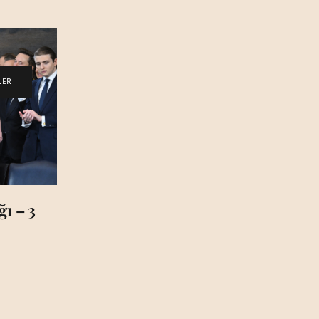
LER
ı – 3