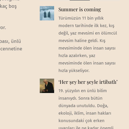
rkaç boş
Summer is coming
Türümüzün 11 bin yıllık
modern tarihinde ilk kez, kış
or.
değil, yaz mevsimi en ölümcül
mevsim haline geldi. Kış
ası, ünlü
mevsiminde ölen insan sayısı
 cennetine
hızla azalırken, yaz
mevsiminde ölen insan sayısı
hızla yükseliyor.
‘Her şey her şeyle irtibatlı’
19. yüzyılın en ünlü bilim
insanıydı. Sonra bütün
dünyada unutuldu. Doğa,
ekoloji, iklim, insan hakları
konusundaki çok erken
uyarıları ile ne kadar önemli