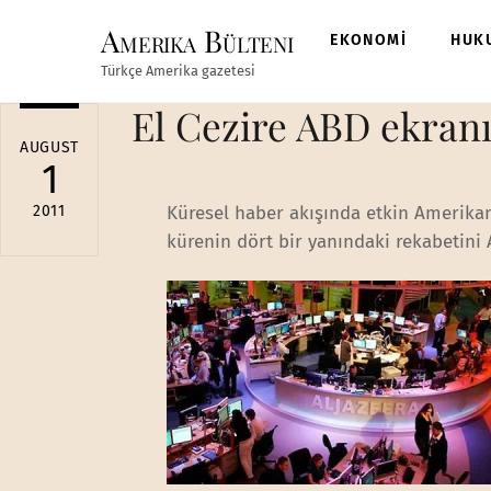
Skip
Amerika Bülteni
to
EKONOMİ
HUK
content
Türkçe Amerika gazetesi
El Cezire ABD ekranı
AUGUST
1
2011
Küresel haber akışında etkin Amerika
kürenin dört bir yanındaki rekabetini 