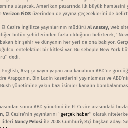
ısmına ulaşacak. Amerikan pazarında ilk büyük hamlesini 
de
Verizon FiOS
üzerinden de yayına geçeceklerini de belirtt
El Cezire İngilizce yayınlarının müdürü
Al Anstey
, web sit
diğer bütün şehirlerinden fazla olduğunu belirterek, ‘’Ne
 bakan bir şehir ve dünyanın her yeri de ona bakıyor. Gerç
oğulcu, entelektüel bir kitlesi var. Bu sebeple New York 
ru’’ dedi.
ra English, Arapça yayın yapan ana kanalının ABD’de gördüğ
ire Arapçanın, Bin Ladin kasetlerini yayınlaması ve ABD’ni
e, Bush yönetimine yakın bazı isimler kanalın bombalanması
masından sonra ABD yönetimi ile El Cezire arasındaki buzla
on
, El Cezire’nin yayınlarını ‘’
gerçek haber
’’ olarak nitelerke
 lideri
Nancy Pelosi
ile 2008 Cumhuriyetçi başkan adayı S