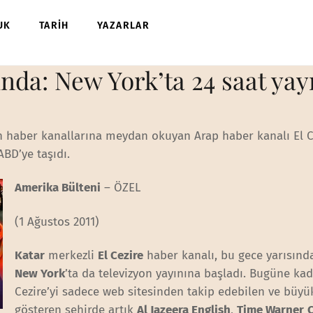
UK
TARİH
YAZARLAR
nda: New York’ta 24 saat yay
n haber kanallarına meydan okuyan Arap haber kanalı El C
ABD’ye taşıdı.
Amerika Bülteni
– ÖZEL
(1 Ağustos 2011)
Katar
merkezli
El Cezire
haber kanalı, bu gece yarısınd
New York
’ta da televizyon yayınına başladı. Bugüne kad
Cezire’yi sadece web sitesinden takip edebilen ve büyük
gösteren şehirde artık
Al Jazeera English
,
Time Warner