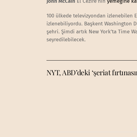
John McCain
El Cezire’nin
yemeğine kat
100 ülkede televizyondan izlenebilen 
izlenebiliyordu. Başkent Washington D
şehri. Şimdi artık New York’ta Time Wa
seyredilebilecek.
NYT, ABD’deki ‘şeriat fırtınası