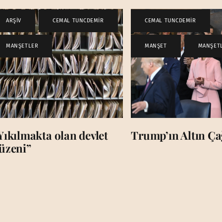
ARŞİV
,
CEMAL TUNCDEMİR
,
CEMAL TUNCDEMİR
,
MANŞETLER
MANŞET
,
MANŞET
Yıkılmakta olan devlet
Trump’ın Altın Çağ
üzeni”