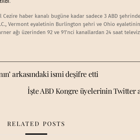
ıldı
.
El Cezire haber kanalı bugüne kadar sadece 3 ABD şehrind
.C., Vermont eyaletinin Burlington şehri ve Ohio eyaletini
rner ağı üzerinden 92 ve 91’nci kanallardan 24 saat telev
nın’ arkasındaki ismi deşifre etti
İşte ABD Kongre üyelerinin Twitter a
RELATED POSTS