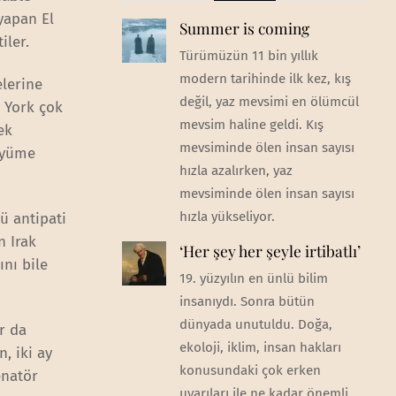
yapan El
Summer is coming
iler.
Türümüzün 11 bin yıllık
modern tarihinde ilk kez, kış
elerine
değil, yaz mevsimi en ölümcül
w York çok
mevsim haline geldi. Kış
ek
mevsiminde ölen insan sayısı
büyüme
hızla azalırken, yaz
mevsiminde ölen insan sayısı
hızla yükseliyor.
ü antipati
n Irak
‘Her şey her şeyle irtibatlı’
nı bile
19. yüzyılın en ünlü bilim
insanıydı. Sonra bütün
dünyada unutuldu. Doğa,
r da
ekoloji, iklim, insan hakları
n, iki ay
konusundaki çok erken
enatör
uyarıları ile ne kadar önemli