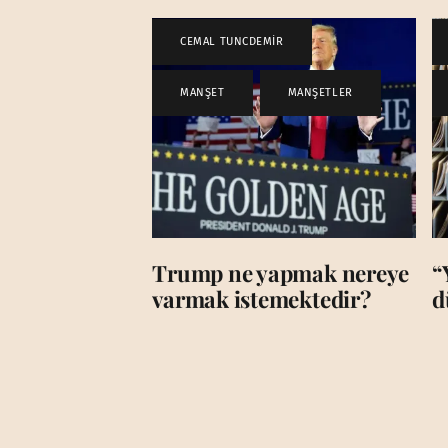
CEMAL TUNCDEMİR
,
MANŞET
,
MANŞETLER
Trump ne yapmak nereye
“
varmak istemektedir?
d