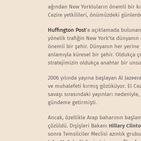
ağından New Yorkluların önemli bir k
Cezire yetkilileri, önümüzdeki günler
Huffington Post
’a açıklamada bulunan 
yönelik trafiğin New York’ta dünyanın 
önemli bir şehir. Dünyanın her yerine
anlamıyla küresel bir şehir. Oldukça ç
stratejimizin oldukça anahtar bir unsu
2006 yılında yayına başlayan Al Jazee
ve muhalefeti kırmış gözüküyor. El Cez
savaşı sırasındaki yayınları nedeniyl
gündeme getirmişti.
Ancak, özellikle Arap baharının başla
çözüldü. Dışişleri Bakanı
Hillary Clint
sonra Temsilciler Meclisi azınlık grubu