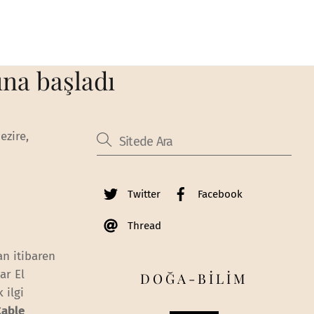
ına başladı
ezire,
Twitter
Facebook
Thread
an itibaren
ar El
DOĞA-BİLİM
 ilgi
Cable