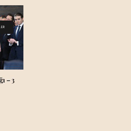
LER
ı – 3