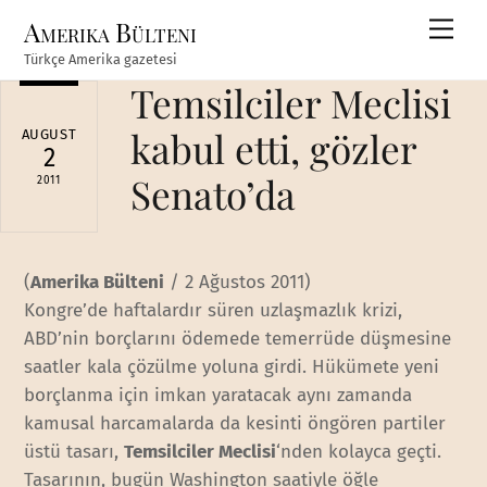
Skip
Amerika Bülteni
Men
to
Türkçe Amerika gazetesi
content
Temsilciler Meclisi
kabul etti, gözler
AUGUST
2
Senato’da
2011
(
Amerika Bülteni
/ 2 Ağustos 2011)
Kongre’de haftalardır süren uzlaşmazlık krizi,
ABD’nin borçlarını ödemede temerrüde düşmesine
saatler kala çözülme yoluna girdi. Hükümete yeni
borçlanma için imkan yaratacak aynı zamanda
kamusal harcamalarda da kesinti öngören partiler
üstü tasarı,
Temsilciler Meclisi
‘nden kolayca geçti.
Tasarının, bugün Washington saatiyle öğle