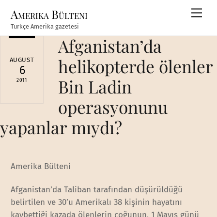
Skip
Amerika Bülteni
Men
to
Türkçe Amerika gazetesi
content
Afganistan’da
helikopterde ölenler
AUGUST
6
Bin Ladin
2011
operasyonunu
yapanlar mıydı?
Amerika Bülteni
Afganistan’da Taliban tarafından düşürüldüğü
belirtilen ve 30’u Amerikalı 38 kişinin hayatını
kaybettiği kazada ölenlerin çoğunun, 1 Mayıs günü