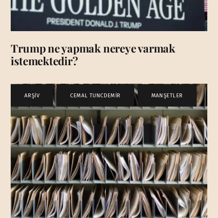
Trump ne yapmak nereye varmak
istemektedir?
ARŞİV
,
CEMAL TUNCDEMİR
,
MANŞETLER