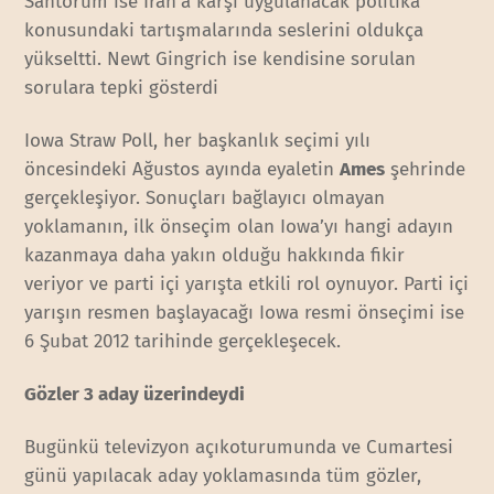
Santorum ise İran’a karşı uygulanacak politika
konusundaki tartışmalarında seslerini oldukça
yükseltti. Newt Gingrich ise kendisine sorulan
sorulara tepki gösterdi
Iowa Straw Poll, her başkanlık seçimi yılı
öncesindeki Ağustos ayında eyaletin
Ames
şehrinde
gerçekleşiyor. Sonuçları bağlayıcı olmayan
yoklamanın, ilk önseçim olan Iowa’yı hangi adayın
kazanmaya daha yakın olduğu hakkında fikir
veriyor ve parti içi yarışta etkili rol oynuyor. Parti içi
yarışın resmen başlayacağı Iowa resmi önseçimi ise
6 Şubat 2012 tarihinde gerçekleşecek.
Gözler 3 aday üzerindeydi
Bugünkü televizyon açıkoturumunda ve Cumartesi
günü yapılacak aday yoklamasında tüm gözler,