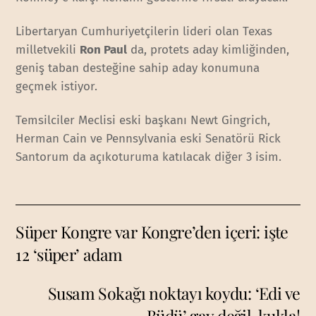
Libertaryan Cumhuriyetçilerin lideri olan Texas
milletvekili
Ron Paul
da, protets aday kimliğinden,
geniş taban desteğine sahip aday konumuna
geçmek istiyor.
Temsilciler Meclisi eski başkanı Newt Gingrich,
Herman Cain ve Pennsylvania eski Senatörü Rick
Santorum da açıkoturuma katılacak diğer 3 isim.
Süper Kongre var Kongre’den içeri: işte
12 ‘süper’ adam
Susam Sokağı noktayı koydu: ‘Edi ve
Büdü’ gay değil, kukla!