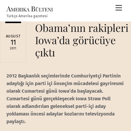
Skip
Amerika Bülteni
Men
to
Türkçe Amerika gazetesi
content
Obama’nın rakipleri
Iowa’da görücüye
AUGUST
11
çıktı
2011
2012 Başkanlık seçimlerinde Cumhuriyetçi Partinin
adaylığı için parti içi önseçim mücadelesi gayriresmi
olarak Cumartesi günü Iowa’da başlayacak.
Cumartesi günü gerçekleşecek Iowa Straw Poll
olarak adlandırılan geleneksel parti-içi aday
yoklaması öncesi adaylar kozlarını televizyonda
paylaştı.