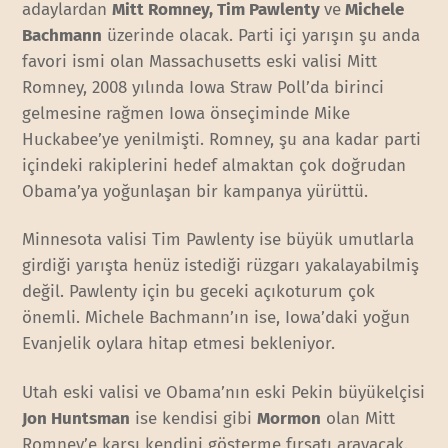
adaylardan
Mitt Romney, Tim Pawlenty
ve
Michele
Bachmann
üzerinde olacak. Parti içi yarışın şu anda
favori ismi olan Massachusetts eski valisi Mitt
Romney, 2008 yılında Iowa Straw Poll’da birinci
gelmesine rağmen Iowa önseçiminde Mike
Huckabee’ye yenilmişti. Romney, şu ana kadar parti
içindeki rakiplerini hedef almaktan çok doğrudan
Obama’ya yoğunlaşan bir kampanya yürüttü.
Minnesota valisi Tim Pawlenty ise büyük umutlarla
girdiği yarışta henüz istediği rüzgarı yakalayabilmiş
değil. Pawlenty için bu geceki açıkoturum çok
önemli. Michele Bachmann’ın ise, Iowa’daki yoğun
Evanjelik oylara hitap etmesi bekleniyor.
Utah eski valisi ve Obama’nın eski Pekin büyükelçisi
Jon Huntsman
ise kendisi gibi
Mormon
olan Mitt
Romney’e karşı kendini gösterme fırsatı arayacak.