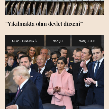
“Yıkılmakta olan devlet düzeni”
CEMAL TUNCDEMİR
,
MANŞET
,
MANŞETLER