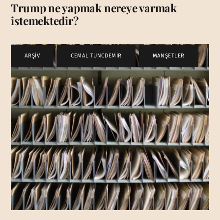
Trump ne yapmak nereye varmak
istemektedir?
ARŞİV
,
CEMAL TUNCDEMİR
,
MANŞETLER