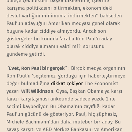
ülkeye çekmekten, başka ülkelerin iç işlerine
karışma politikasını bitirmekten, ekonomideki
devlet varlığını minimuma indirmekten’’ bahseden
Paul’un adaylığını Amerikan medyası genel olarak
bugüne kadar ciddiye almıyordu. Ancak son
göstergeler bu konuda ‘acaba Ron Paul’u aday
olarak ciddiye almanın vakti mi?’ sorusunu
gündeme getirdi.
‘
’Evet, Ron Paul bir gerçek’’
: Birçok medya organının
Ron Paul’u ‘seçilemez’ gördüğü için haberleştirmeye
değer bulmadığına
dikkat çekiyor
The Economist
yazarı
Will Wilkinson
. Oysa, Başkan Obama’ya karşı
farazi karşılaşması anketinde sadece yüzde 2 ile
seçimi kaybediyor. Bu Obama’nın zayıflığı kadar
Paul’un gücünü de gösteriyor. Paul, hiç şüphesiz,
Michele Bachmann’dan daha muteber bir aday. Bu
savaş karşıtı ve ABD Merkez Bankasını ve Amerikan