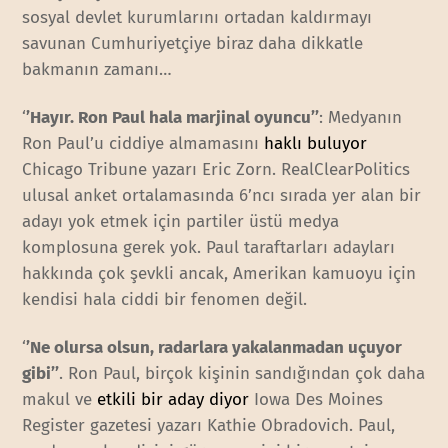
sosyal devlet kurumlarını ortadan kaldırmayı
savunan Cumhuriyetçiye biraz daha dikkatle
bakmanın zamanı…
‘
’Hayır. Ron Paul hala marjinal oyuncu’’
: Medyanın
Ron Paul’u ciddiye almamasını
haklı buluyor
Chicago Tribune yazarı Eric Zorn. RealClearPolitics
ulusal anket ortalamasında 6’ncı sırada yer alan bir
adayı yok etmek için partiler üstü medya
komplosuna gerek yok. Paul taraftarları adayları
hakkında çok şevkli ancak, Amerikan kamuoyu için
kendisi hala ciddi bir fenomen değil.
‘
’Ne olursa olsun, radarlara yakalanmadan uçuyor
gibi’’
. Ron Paul, birçok kişinin sandığından çok daha
makul ve
etkili bir aday diyor
Iowa Des Moines
Register gazetesi yazarı Kathie Obradovich. Paul,