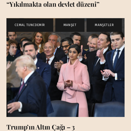
“Yıkılmakta olan devlet düzeni”
CEMAL TUNCDEMİR
,
MANŞET
,
MANŞETLER
Trump’ın Altın Çağı – 3