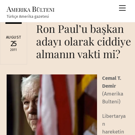
Skip
Amerika Bülteni
Men
to
Türkçe Amerika gazetesi
content
Ron Paul’u başkan
adayı olarak ciddiye
AUGUST
25
almanın vakti mi?
2011
Cemal T.
Demir
(Amerika
Bulteni)
Libertarya
n
hareketin