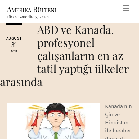
Skip
Amerika Bülteni
Men
to
Türkçe Amerika gazetesi
content
ABD ve Kanada,
profesyonel
AUGUST
31
çalışanların en az
2011
tatil yaptığı ülkeler
arasında
Kanada’nın
Çin ve
Hindistan
ile beraber
dünyada