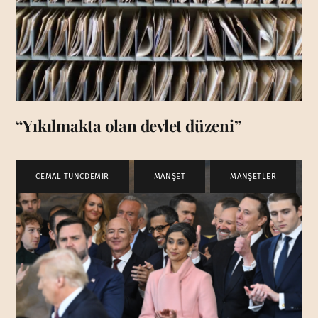
“Yıkılmakta olan devlet düzeni”
CEMAL TUNCDEMİR
,
MANŞET
,
MANŞETLER