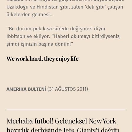
Uzakdoğu ve Hindistan gibi, zaten ‘deli gibi’ çalışan
ülkelerden gelmesi…
‘’Bu durum pek kısa sürede değişmez’ diyor
Ibbitson ve ekliyor: ‘’Haberi okumayı bitirdiyseniz,
şimdi işinizin başına dönün!’’
We work hard, they enjoy life
AMERIKA BULTENİ
(31 AĞUSTOS 2011)
Merhaba futbol! Geleneksel New York
hazırlık derbisinde Jets, Giants’i dağıttı