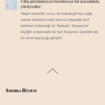
Ufku görünmeyen bembeyaz bir karanlıkta
yürüyenler
‘Beyaz Karanlık’, onun, bu kıtada görüşü çoğu
zaman imkansız kılan sonsuz beyazlığı tarif
ederken kullandığı bir ifadeydi. ‘Devasa bir
hiçliğin ortasındaki bir buz küpünün içindeki tek
bir atom parçacığı gibiyim’
Back
To
Top
Amerika Bülteni