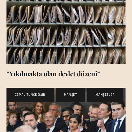
“Yıkılmakta olan devlet düzeni”
CEMAL TUNCDEMİR
,
MANŞET
,
MANŞETLER