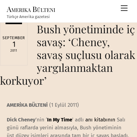
Skip
Amerika Bülteni
Men
to
Türkçe Amerika gazetesi
content
Bush yönetiminde iç
savaş: ‘Cheney,
SEPTEMBER
1
savaş suçlusu olarak
2011
yargılanmaktan
korkuyor’
AMERİKA BÜLTENİ
(1 Eylül 2011)
Dick Cheney
’nin ‘
In My Time
’ adlı
anı kitabının
Salı
günü raflarda yerini almasıyla, Bush yönetiminin
üst düzey isimleri arasında tam bir iç savaş başladı.