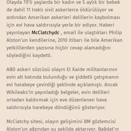
Olayda 70’li yaşlarda bir kadın ve 5 aylık bir bebek
de dahil 11 Iraklı sivil askerlerce öldürülüyor ve
ardından Amerikan askerleri delillerin kaybolması
için evi hava saldırısıyla yerle bir ediyor. Haberi
yayınlayan
McClatchydc
, email ile ulaştıkları Philip
Alston’un kendilerine, 2010 itibarı ile bile Amerikan
yetkililerden yazısına hiçbir cevap alamadığını
söylediğini kaydetti.
ABD askeri sözcüsü olayın El Kaide militanlarının
evin alt katında bulunduğu ve şiddetli çatışmanın
evi harabeye çevirdiği şeklinde açıklamıştı. Ancak
Wikileaks’in yayınladığı belgeler, evin delilleri
ortadan kaldırmak için eve düzenlenen hava
saldırısıyla harebeye döndüğünü gösteriyor.
McClatchy sitesi, olayın gelişimini BM gözlemcisi
Alston’un ağzından şu şekilde aktarıyor. Bağdat’ın