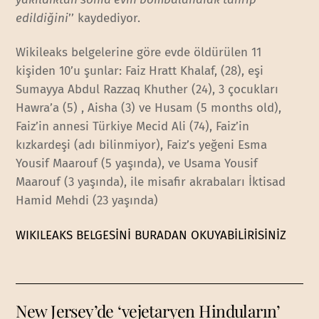
edildiğini
’’ kaydediyor.
Wikileaks belgelerine göre evde öldürülen 11
kişiden 10’u şunlar: Faiz Hratt Khalaf, (28), eşi
Sumayya Abdul Razzaq Khuther (24), 3 çocukları
Hawra’a (5) , Aisha (3) ve Husam (5 months old),
Faiz’in annesi Türkiye Mecid Ali (74), Faiz’in
kızkardeşi (adı bilinmiyor), Faiz’s yeğeni Esma
Yousif Maarouf (5 yaşında), ve Usama Yousif
Maarouf (3 yaşında), ile misafir akrabaları İktisad
Hamid Mehdi (23 yaşında)
WIKILEAKS BELGESİNİ BURADAN OKUYABİLİRİSİNİZ
New Jersey’de ‘vejetaryen Hinduların’