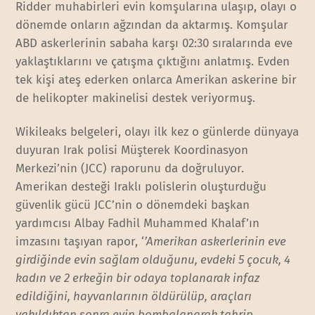
Ridder muhabirleri evin komşularına ulaşıp, olayı o
dönemde onların ağzından da aktarmış. Komşular
ABD askerlerinin sabaha karşı 02:30 sıralarında eve
yaklaştıklarını ve çatışma çıktığını anlatmış. Evden
tek kişi ateş ederken onlarca Amerikan askerine bir
de helikopter makinelisi destek veriyormuş.
Wikileaks belgeleri, olayı ilk kez o günlerde dünyaya
duyuran Irak polisi Müşterek Koordinasyon
Merkezi’nin (JCC) raporunu da doğruluyor.
Amerikan desteği Iraklı polislerin oluşturduğu
güvenlik gücü JCC’nin o dönemdeki başkan
yardımcısı Albay Fadhil Muhammed Khalaf’ın
imzasını taşıyan rapor, ‘
’Amerikan askerlerinin eve
girdiğinde evin sağlam olduğunu, evdeki 5 çocuk, 4
kadın ve 2 erkeğin bir odaya toplanarak infaz
edildiğini, hayvanlarının öldürülüp, araçları
yakıldıktan sonra evin bombalanarak tahrip