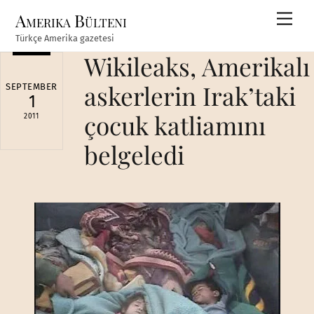
Skip
Amerika Bülteni
Men
to
Türkçe Amerika gazetesi
content
Wikileaks, Amerikalı
askerlerin Irak’taki
SEPTEMBER
1
çocuk katliamını
2011
belgeledi