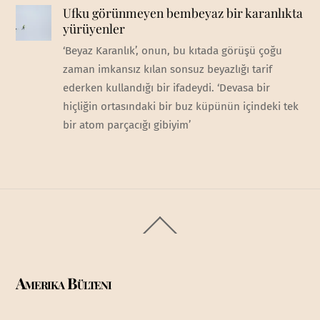
Ufku görünmeyen bembeyaz bir karanlıkta
yürüyenler
‘Beyaz Karanlık’, onun, bu kıtada görüşü çoğu
zaman imkansız kılan sonsuz beyazlığı tarif
ederken kullandığı bir ifadeydi. ‘Devasa bir
hiçliğin ortasındaki bir buz küpünün içindeki tek
bir atom parçacığı gibiyim’
Back
To
Top
Amerika Bülteni