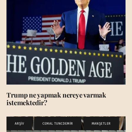
Trump ne yapmak nereye varmak
istemektedir?
ARŞİV
,
CEMAL TUNCDEMİR
,
MANŞETLER