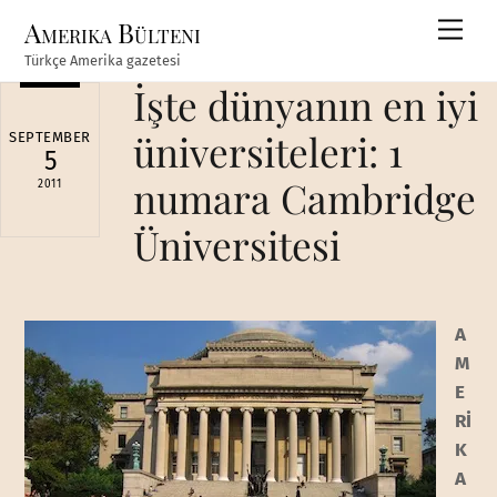
Skip
Amerika Bülteni
Men
to
Türkçe Amerika gazetesi
content
İşte dünyanın en iyi
üniversiteleri: 1
SEPTEMBER
5
numara Cambridge
2011
Üniversitesi
A
M
E
Rİ
K
A