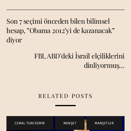
Son 7 seçimi önceden bilen bilimsel
hesap, ”Obama 2012’yi de kazanacak”
diyor
FBI, ABD’deki İsrail elçiliklerini
dinliyormuş…
RELATED POSTS
CEMAL TUNCDEMİR
,
MANŞET
,
MANŞETLER