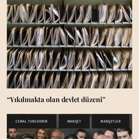
“Yıkılmakta olan devlet düzeni”
CEMAL TUNCDEMİR
,
MANŞET
,
MANŞETLER