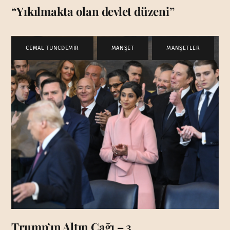
“Yıkılmakta olan devlet düzeni”
CEMAL TUNCDEMİR
,
MANŞET
,
MANŞETLER
Trump’ın Altın Çağı – 3