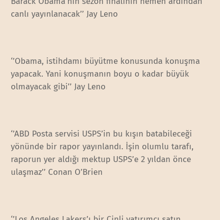
Barack Obama’nın sezon finalinin hemen ardından
canlı yayınlanacak’’ Jay Leno
‘’Obama, istihdamı büyütme konusunda konuşma
yapacak. Yani konuşmanın boyu o kadar büyük
olmayacak gibi’’ Jay Leno
‘’ABD Posta servisi USPS’in bu kışın batabileceği
yönünde bir rapor yayınlandı. İşin olumlu tarafı,
raporun yer aldığı mektup USPS’e 2 yıldan önce
ulaşmaz’’ Conan O’Brien
‘’Los Angeles Lakers’ı bir Çinli yatırımcı satın