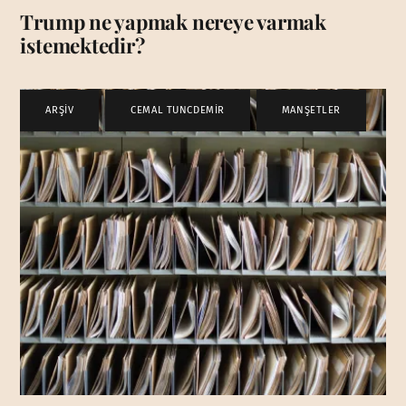
Trump ne yapmak nereye varmak
istemektedir?
ARŞİV
,
CEMAL TUNCDEMİR
,
MANŞETLER