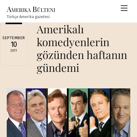
Skip
Amerika Bülteni
Men
to
Türkçe Amerika gazetesi
content
Amerikalı
komedyenlerin
SEPTEMBER
10
gözünden haftanın
2011
gündemi