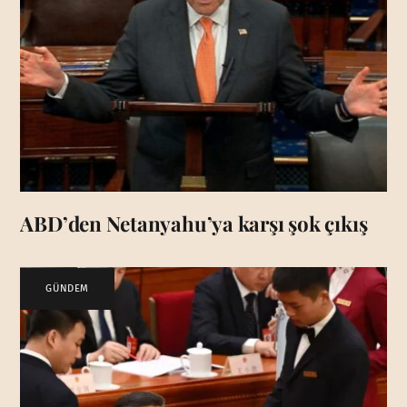
ABD’den Netanyahu’ya karşı şok çıkış
GÜNDEM