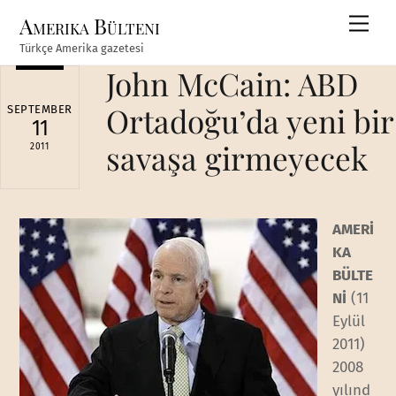
Skip
Amerika Bülteni
Men
to
Türkçe Amerika gazetesi
content
John McCain: ABD
Ortadoğu’da yeni bir
SEPTEMBER
11
savaşa girmeyecek
2011
AMERİ
KA
BÜLTE
Nİ
(11
Eylül
2011)
2008
yılınd