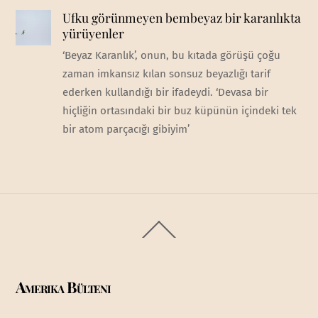
Ufku görünmeyen bembeyaz bir karanlıkta
yürüyenler
‘Beyaz Karanlık’, onun, bu kıtada görüşü çoğu
zaman imkansız kılan sonsuz beyazlığı tarif
ederken kullandığı bir ifadeydi. ‘Devasa bir
hiçliğin ortasındaki bir buz küpünün içindeki tek
bir atom parçacığı gibiyim’
Back
To
Top
Amerika Bülteni