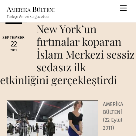
Skip
Amerika Bülteni
Men
to
Türkçe Amerika gazetesi
content
New York’un
fırtınalar koparan
SEPTEMBER
22
İslam Merkezi sessiz
2011
sedasız ilk
etkinliğini gerçekleştirdi
AMERİKA
BÜLTENİ
(22 Eylül
2011)