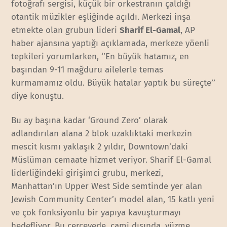
fotoğrafı sergisi, küçük bir orkestranın çaldığı
otantik müzikler eşliğinde açıldı. Merkezi inşa
etmekte olan grubun lideri
Sharif El-Gamal
, AP
haber ajansına yaptığı açıklamada, merkeze yöenli
tepkileri yorumlarken, ‘’En büyük hatamız, en
başından 9-11 mağduru ailelerle temas
kurmamamız oldu. Büyük hatalar yaptık bu süreçte’’
diye konuştu.
Bu ay başına kadar ‘Ground Zero’ olarak
adlandırılan alana 2 blok uzaklıktaki merkezin
mescit kısmı yaklaşık 2 yıldır, Downtown’daki
Müslüman cemaate hizmet veriyor. Sharif El-Gamal
liderliğindeki girişimci grubu, merkezi,
Manhattan’ın Upper West Side semtinde yer alan
Jewish Community Center’ı model alan, 15 katlı yeni
ve çok fonksiyonlu bir yapıya kavuşturmayı
hedefliyor. Bu çerçevede, cami dışında, yüzme