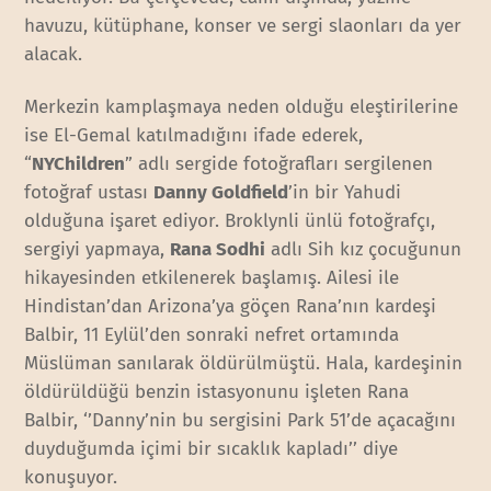
havuzu, kütüphane, konser ve sergi slaonları da yer
alacak.
Merkezin kamplaşmaya neden olduğu eleştirilerine
ise El-Gemal katılmadığını ifade ederek,
“
NYChildren
” adlı sergide fotoğrafları sergilenen
fotoğraf ustası
Danny Goldfield
’in bir Yahudi
olduğuna işaret ediyor. Broklynli ünlü fotoğrafçı,
sergiyi yapmaya,
Rana Sodhi
adlı Sih kız çocuğunun
hikayesinden etkilenerek başlamış. Ailesi ile
Hindistan’dan Arizona’ya göçen Rana’nın kardeşi
Balbir, 11 Eylül’den sonraki nefret ortamında
Müslüman sanılarak öldürülmüştü. Hala, kardeşinin
öldürüldüğü benzin istasyonunu işleten Rana
Balbir, ‘’Danny’nin bu sergisini Park 51’de açacağını
duyduğumda içimi bir sıcaklık kapladı’’ diye
konuşuyor.