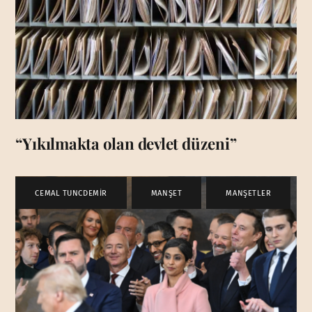
“Yıkılmakta olan devlet düzeni”
CEMAL TUNCDEMİR
,
MANŞET
,
MANŞETLER