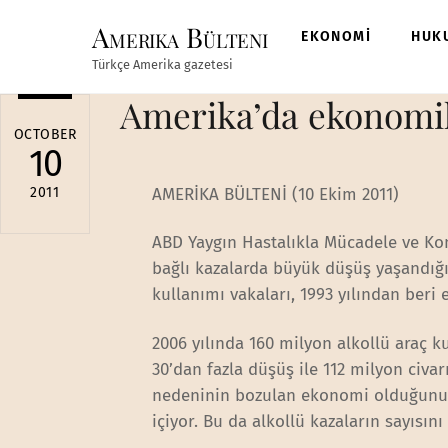
Skip
Amerika Bülteni
to
EKONOMİ
HUK
content
Türkçe Amerika gazetesi
Amerika’da ekonomik
OCTOBER
10
2011
AMERİKA BÜLTENİ (10 Ekim 2011)
ABD Yaygın Hastalıkla Mücadele ve Kon
bağlı kazalarda büyük düşüş yaşandığını
kullanımı vakaları, 1993 yılından beri 
2006 yılında 160 milyon alkollü araç kul
30’dan fazla düşüş ile 112 milyon civ
nedeninin bozulan ekonomi olduğunu aç
içiyor. Bu da alkollü kazaların sayısını