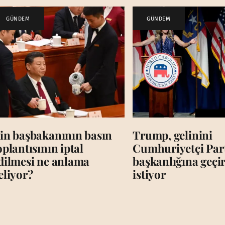
GÜNDEM
GÜNDEM
in başbakanının basın
Trump, gelinini
oplantısının iptal
Cumhuriyetçi Par
dilmesi ne anlama
başkanlığına geç
eliyor?
istiyor