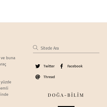
a ve buna
araç
Twitter
Facebook
Thread
e yüzde
nemli
DOĞA-BİLİM
rinde