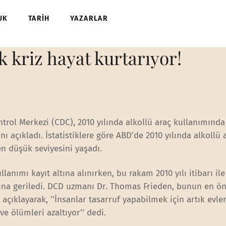
UK
TARİH
YAZARLAR
 kriz hayat kurtarıyor!
trol Merkezi (CDC), 2010 yılında alkollü araç kullanımınd
 açıkladı. İstatistiklere göre ABD’de 2010 yılında alkollü 
en düşük seviyesini yaşadı.
lanımı kayıt altına alınırken, bu rakam 2010 yılı itibarı il
arına geriledi. DCD uzmanı Dr. Thomas Frieden, bunun en ö
ıklayarak, ‘’İnsanlar tasarruf yapabilmek için artık evle
 ve ölümleri azaltıyor’’ dedi.