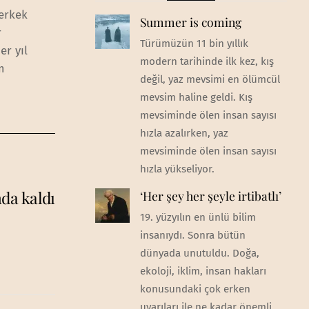
 erkek
Summer is coming
r
Türümüzün 11 bin yıllık
er yıl
modern tarihinde ilk kez, kış
m
değil, yaz mevsimi en ölümcül
mevsim haline geldi. Kış
mevsiminde ölen insan sayısı
hızla azalırken, yaz
mevsiminde ölen insan sayısı
hızla yükseliyor.
da kaldı
‘Her şey her şeyle irtibatlı’
19. yüzyılın en ünlü bilim
insanıydı. Sonra bütün
dünyada unutuldu. Doğa,
ekoloji, iklim, insan hakları
konusundaki çok erken
uyarıları ile ne kadar önemli