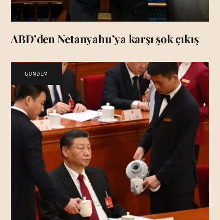
ABD’den Netanyahu’ya karşı şok çıkış
GÜNDEM