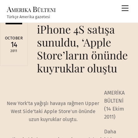
Skip
Amerika Bülteni
Men
to
Türkçe Amerika gazetesi
content
iPhone 4S satışa
sunuldu, ‘Apple
OCTOBER
14
Store’ların önünde
2011
kuyruklar oluştu
AMERİKA
BÜLTENİ
New York'ta yağışlı havaya rağmen Upper
(14 Ekim
West Side'taki Apple Store'un önünde
2011)
uzun kuyruklar oluştu.
Daha