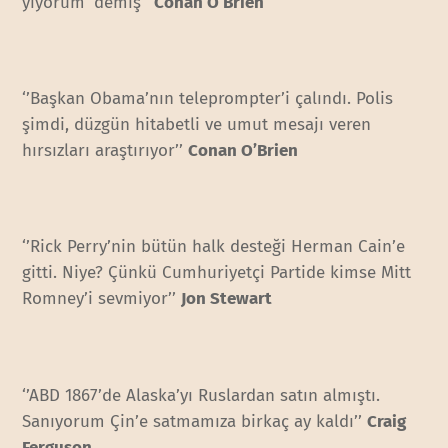
yiyorum’ demiş’’
Conan O’Brien
‘’Başkan Obama’nın teleprompter’i çalındı. Polis
şimdi, düzgün hitabetli ve umut mesajı veren
hırsızları araştırıyor’’
Conan O’Brien
‘’Rick Perry’nin bütün halk desteği Herman Cain’e
gitti. Niye? Çünkü Cumhuriyetçi Partide kimse Mitt
Romney’i sevmiyor’’
Jon Stewart
‘’ABD 1867’de Alaska’yı Ruslardan satın almıştı.
Sanıyorum Çin’e satmamıza birkaç ay kaldı’’
Craig
Ferguson