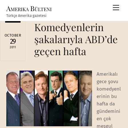
Skip
Amerika Bülteni
Men
to
Türkçe Amerika gazetesi
content
Komedyenlerin
şakalarıyla ABD’de
OCTOBER
29
geçen hafta
2011
Amerikalı
gece şovu
komedyenl
erinin bu
hafta da
gündemini
en çok
meşgul