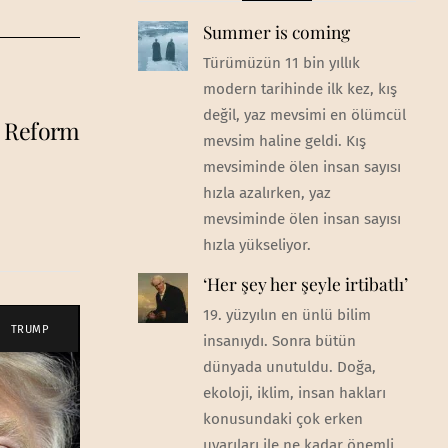
Summer is coming
Türümüzün 11 bin yıllık
modern tarihinde ilk kez, kış
değil, yaz mevsimi en ölümcül
e Reform
mevsim haline geldi. Kış
mevsiminde ölen insan sayısı
hızla azalırken, yaz
mevsiminde ölen insan sayısı
hızla yükseliyor.
‘Her şey her şeyle irtibatlı’
19. yüzyılın en ünlü bilim
TRUMP
insanıydı. Sonra bütün
dünyada unutuldu. Doğa,
ekoloji, iklim, insan hakları
konusundaki çok erken
uyarıları ile ne kadar önemli