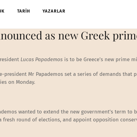
UK
TARİH
YAZARLAR
nounced as new Greek prime
resident
Lucas Papademos
is to be Greece’s new prime mi
e-president Mr Papademos set a series of demands that 
ies on Monday.
apademos wanted to extend the new government’s term to 
r a fresh round of elections, and appoint opposition conser