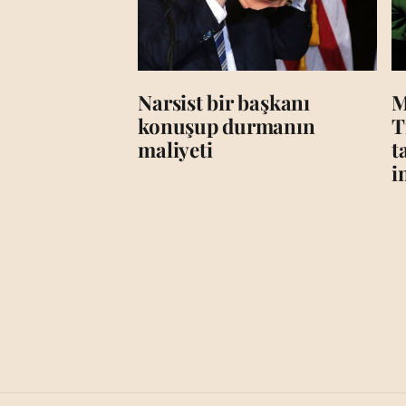
Narsist bir başkanı
M
konuşup durmanın
T
maliyeti
t
i