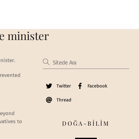
 minister‎
nister.
prevented
Twitter
Facebook
Thread
beyond
vatives to
DOĞA-BİLİM