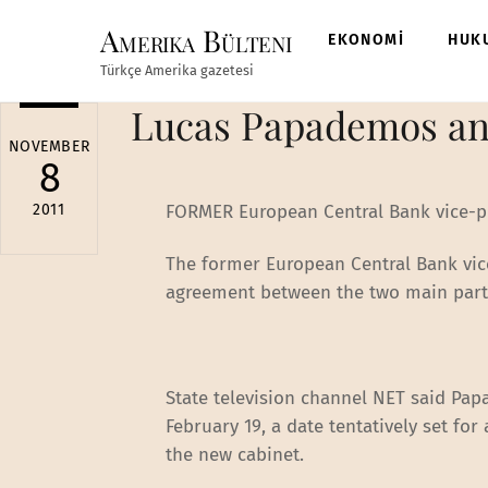
Skip
Amerika Bülteni
to
EKONOMİ
HUK
content
Türkçe Amerika gazetesi
Lucas Papademos an
NOVEMBER
8
2011
FORMER European Central Bank vice-p
The former European Central Bank vic
agreement between the two main part
State television channel NET said P
February 19, a date tentatively set fo
the new cabinet.