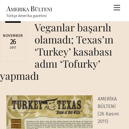
Skip
Amerika Bülteni
Men
to
Türkçe Amerika gazetesi
content
Veganlar başarılı
olamadı; Texas’ın
NOVEMBER
26
‘Turkey’ kasabası
2011
adını ‘Tofurky’
yapmadı
AMERİKA
BÜLTENİ
(26 Kasım
2011)