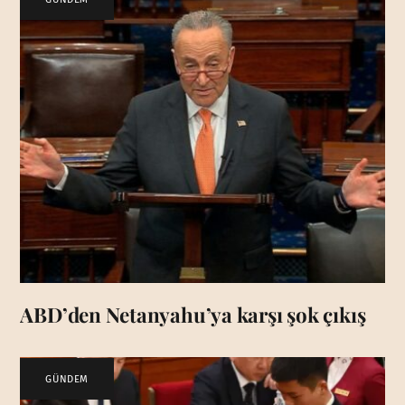
ABD’den Netanyahu’ya karşı şok çıkış
GÜNDEM