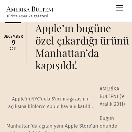
Skip
Amerika Bülteni
Men
to
Türkçe Amerika gazetesi
content
Apple’ın bugüne
özel çıkardığı ürünü
DECEMBER
9
Manhattan’da
2011
kapışıldı!
AMERİKA
BÜLTENİ (9
Apple'ın NYC'deki 5'nci mağazasının
Aralık 2011)
açılışına binlerce Apple hayranı katıldı.
Bugün
Manhattan’da açılan yeni Apple Store’un önünde