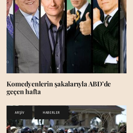
Komedyenlerin şakalarıyla ABD’de
geçen hafta
ARŞİV
,
HABERLER