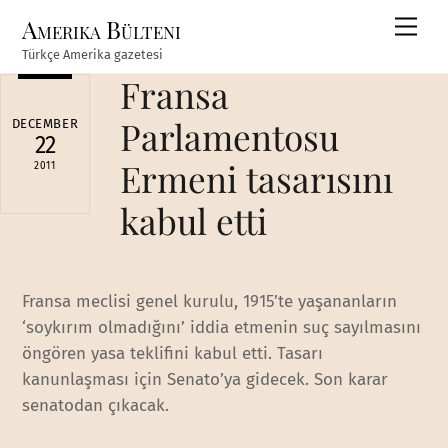
Skip
Amerika Bülteni
Men
to
Türkçe Amerika gazetesi
content
Fransa
Parlamentosu
DECEMBER
22
Ermeni tasarısını
2011
kabul etti
Fransa meclisi genel kurulu, 1915’te yaşananların
‘soykırım olmadığını’ iddia etmenin suç sayılmasını
öngören yasa teklifini kabul etti. Tasarı
kanunlaşması için Senato’ya gidecek. Son karar
senatodan çıkacak.