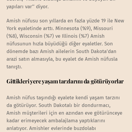
yapıları var’’ diyor.
Amish nüfusu son yıllarda en fazla yüzde 19 ile New
York eyaletinde arttı. Minnesota (%9), Missouri
(%8), Wisconsin (%7) ve Illinois (%7) Amish
nüfusunun hızla büyüdüğü diğer eyaletler. Son
dönemde bazı Amish ailelerin South Dakota’dan
arazi satın almasıyla, bu eyalet de Amish nüfusla
tanıştı.
Gittikleri yere yaşam tarzlarını da götürüyorlar
Amish nüfus taşındığı eyalete kendi yaşam tarzını
da götürüyor. South Dakotalı bir dondurmacı,
Amish müşterileri için en azından eve götürünceye
kadar erimeyecek ambalajlama yaptıklarını
anlatıyor. Amishler evlerinde buzdolabı