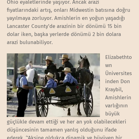
Ohio eyaletlerinde yaşıyor. Ancak arazi
fiyatlarındaki artış, onları Midwestin batısına doğru
yayılmaya zorluyor. Amishlerin en yoğun yaşadığı
Lancaster County’de arazinin bir dönümü 15 bin
dolar iken, başka yerlerde dönümü 2 bin dolara
arazi bulunabiliyor.
Elizabethto
wn
Üniversites
inden Don
Kraybil,
Amishlerin
varlığının
büyük
güçlükle devam ettiği ve her an yok olabilecekleri
düşüncesinin tamamen yanlış olduğunu ifade
ederek, ‘’Aksine oldukça dinamik ve büyüyen bir