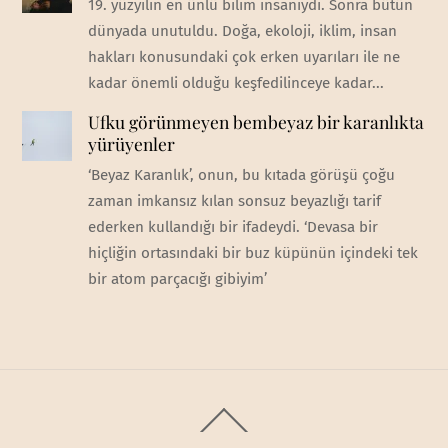
19. yüzyılın en ünlü bilim insanıydı. Sonra bütün
dünyada unutuldu. Doğa, ekoloji, iklim, insan
hakları konusundaki çok erken uyarıları ile ne
kadar önemli olduğu keşfedilinceye kadar...
Ufku görünmeyen bembeyaz bir karanlıkta
yürüyenler
‘Beyaz Karanlık’, onun, bu kıtada görüşü çoğu
zaman imkansız kılan sonsuz beyazlığı tarif
ederken kullandığı bir ifadeydi. ‘Devasa bir
hiçliğin ortasındaki bir buz küpünün içindeki tek
bir atom parçacığı gibiyim’
Back
To
Top