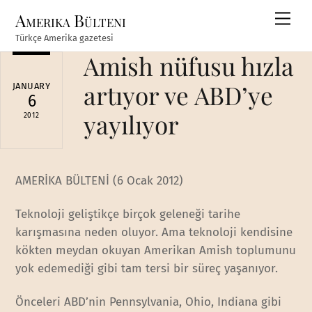
Skip
Amerika Bülteni
Men
to
Türkçe Amerika gazetesi
content
Amish nüfusu hızla
artıyor ve ABD’ye
JANUARY
6
yayılıyor
2012
AMERİKA BÜLTENİ (6 Ocak 2012)
Teknoloji geliştikçe birçok geleneği tarihe
karışmasına neden oluyor. Ama teknoloji kendisine
kökten meydan okuyan Amerikan Amish toplumunu
yok edemediği gibi tam tersi bir süreç yaşanıyor.
Önceleri ABD’nin Pennsylvania, Ohio, Indiana gibi