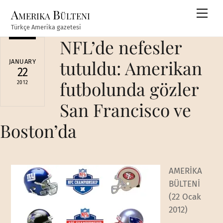
Skip
Amerika Bülteni
Men
to
Türkçe Amerika gazetesi
content
NFL’de nefesler
tutuldu: Amerikan
JANUARY
22
futbolunda gözler
2012
San Francisco ve
Boston’da
AMERİKA
BÜLTENİ
(22 Ocak
2012)