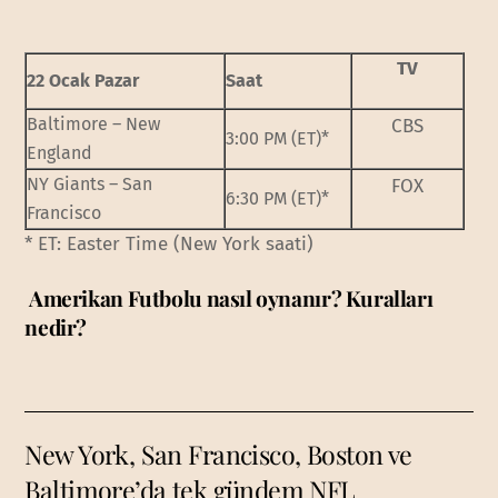
TV
22 Ocak Pazar
Saat
Baltimore – New
CBS
3:00 PM (ET)*
England
NY Giants – San
FOX
6:30 PM (ET)*
Francisco
* ET: Easter Time (New York saati)
Amerikan Futbolu nasıl oynanır? Kuralları
nedir?
New York, San Francisco, Boston ve
Baltimore’da tek gündem NFL