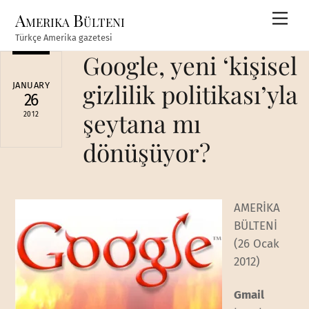
Skip
Amerika Bülteni
Men
to
Türkçe Amerika gazetesi
content
Google, yeni ‘kişisel
gizlilik politikası’yla
JANUARY
26
şeytana mı
2012
dönüşüyor?
AMERİKA
BÜLTENİ
(26 Ocak
2012)
Gmail