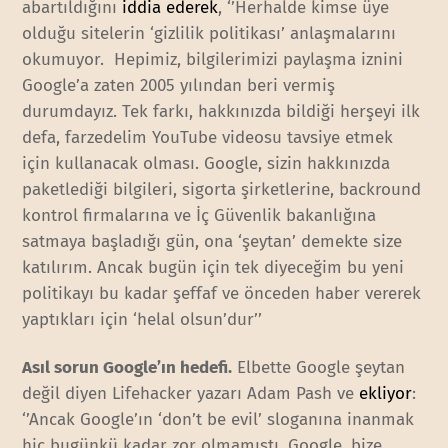
abartıldığını
iddia ederek
, ‘’Herhalde kimse üye
olduğu sitelerin ‘gizlilik politikası’ anlaşmalarını
okumuyor. Hepimiz, bilgilerimizi paylaşma iznini
Google’a zaten 2005 yılından beri vermiş
durumdayız. Tek farkı, hakkınızda bildiği herşeyi ilk
defa, farzedelim YouTube videosu tavsiye etmek
için kullanacak olması. Google, sizin hakkınızda
paketlediği bilgileri, sigorta şirketlerine, backround
kontrol firmalarına ve İç Güvenlik bakanlığına
satmaya başladığı gün, ona ‘şeytan’ demekte size
katılırım. Ancak bugün için tek diyeceğim bu yeni
politikayı bu kadar şeffaf ve önceden haber vererek
yaptıkları için ‘helal olsun’dur’’
Asıl sorun Google’ın hedefi.
Elbette Google şeytan
değil diyen Lifehacker yazarı Adam Pash ve
ekliyor
:
‘’Ancak Google’ın ‘don’t be evil’ sloganına inanmak
hiç bugünkü kadar zor olmamıştı. Google, bize