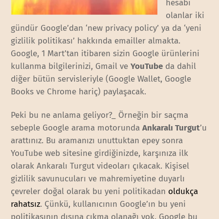
hesabı
olanlar iki
gündür Google’dan ‘new privacy policy’ ya da ‘yeni
gizlilik politikası’ hakkında emailler almakta.
Google, 1 Mart’tan itibaren sizin Google ürünlerini
kullanma bilgilerinizi, Gmail ve
YouTube
da dahil
diğer bütün servisleriyle (Google Wallet, Google
Books ve Chrome hariç) paylaşacak.
Peki bu ne anlama geliyor?_ Örneğin bir saçma
sebeple Google arama motorunda
Ankaralı Turgut
’u
arattınız. Bu aramanızı unuttuktan epey sonra
YouTube web sitesine girdiğinizde, karşınıza ilk
olarak Ankaralı Turgut videoları çıkacak. Kişisel
gizlilik savunucuları ve mahremiyetine duyarlı
çevreler doğal olarak bu yeni politikadan
oldukça
rahatsız
. Çünkü, kullanıcının Google’ın bu yeni
politikasının dışına çıkma olanağı yok. Google bu