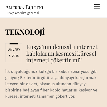
Skip
Amerika Bülteni
Men
to
Türkçe Amerika gazetesi
content
TEKNOLOJİ
Rusya’nın denizaltı internet
JANUARY
kablolarını kesmesi küresel
6, 2018
interneti çökertir mi?
İlk duyulduğunda kulağa bir kabus senaryosu gibi
geliyor; Bir terör örgütü veya dünyayı karıştırmak
isteyen bir devlet, okyanus altından dünyayı
birbirine bağlayan fiber kablo hatlarını kesiyor ve
küresel interneti tamamen çökertiyor.