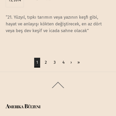
13, 2014
“21. Yüzyıl, tıpkı tarımın veya yazının keşfi gibi,
hayat ve anlayışı kökten değiştirecek, en az dört
veya beş dev keşif ve icada sahne olacak”
1
2
3
4
›
»
Back
To
Top
Amerika Bülteni