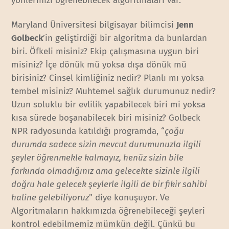
yönlerinizi öğrenebilecek algoritmaları var.
Maryland Üniversitesi bilgisayar bilimcisi
Jenn
Golbeck
’in geliştirdiği bir algoritma da bunlardan
biri. Öfkeli misiniz? Ekip çalışmasına uygun biri
misiniz? İçe dönük mü yoksa dışa dönük mü
birisiniz? Cinsel kimliğiniz nedir? Planlı mı yoksa
tembel misiniz? Muhtemel sağlık durumunuz nedir?
Uzun soluklu bir evlilik yapabilecek biri mi yoksa
kısa sürede boşanabilecek biri misiniz? Golbeck
NPR radyosunda katıldığı programda, “
çoğu
durumda sadece sizin mevcut durumunuzla ilgili
şeyler öğrenmekle kalmayız, henüz sizin bile
farkında olmadığınız ama gelecekte sizinle ilgili
doğru hale gelecek şeylerle ilgili de bir fikir sahibi
haline gelebiliyoruz
” diye konuşuyor. Ve
Algoritmaların hakkımızda öğrenebileceği şeyleri
kontrol edebilmemiz mümkün değil. Çünkü bu