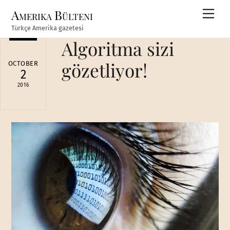
Skip
Amerika Bülteni
Men
to
Türkçe Amerika gazetesi
content
Algoritma sizi
gözetliyor!
OCTOBER
2
2016