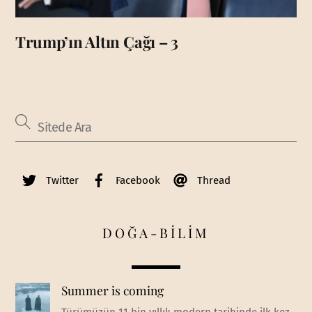
Trump’ın Altın Çağı – 3
Twitter
Facebook
Thread
DOĞA-BİLİM
Summer is coming
Türümüzün 11 bin yıllık modern tarihinde ilk kez,