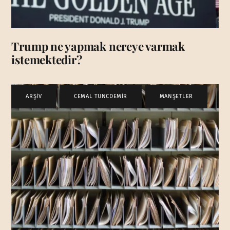
Trump ne yapmak nereye varmak
istemektedir?
ARŞİV
,
CEMAL TUNCDEMİR
,
MANŞETLER