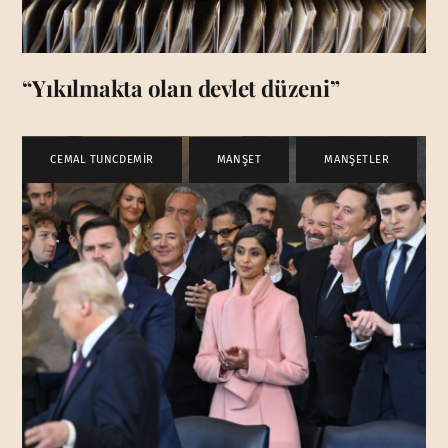
“Yıkılmakta olan devlet düzeni”
CEMAL TUNCDEMİR
,
MANŞET
,
MANŞETLER