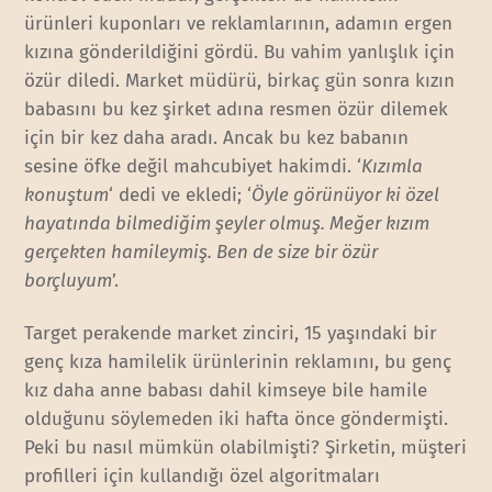
ürünleri kuponları ve reklamlarının, adamın ergen
kızına gönderildiğini gördü. Bu vahim yanlışlık için
özür diledi. Market müdürü, birkaç gün sonra kızın
babasını bu kez şirket adına resmen özür dilemek
için bir kez daha aradı. Ancak bu kez babanın
sesine öfke değil mahcubiyet hakimdi. ‘
Kızımla
konuştum
‘ dedi ve ekledi; ‘
Öyle görünüyor ki özel
hayatında bilmediğim şeyler olmuş. Meğer kızım
gerçekten hamileymiş. Ben de size bir özür
borçluyum
’.
Target perakende market zinciri, 15 yaşındaki bir
genç kıza hamilelik ürünlerinin reklamını, bu genç
kız daha anne babası dahil kimseye bile hamile
olduğunu söylemeden iki hafta önce göndermişti.
Peki bu nasıl mümkün olabilmişti? Şirketin, müşteri
profilleri için kullandığı özel algoritmaları