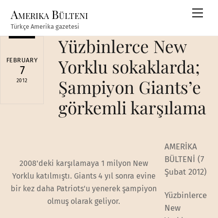
Skip
Amerika Bülteni
Men
to
Türkçe Amerika gazetesi
content
Yüzbinlerce New
Yorklu sokaklarda;
FEBRUARY
7
Şampiyon Giants’e
2012
görkemli karşılama
AMERİKA
BÜLTENİ (7
2008'deki karşılamaya 1 milyon New
Şubat 2012)
Yorklu katılmıştı. Giants 4 yıl sonra evine
bir kez daha Patriots'u yenerek şampiyon
Yüzbinlerce
olmuş olarak geliyor.
New