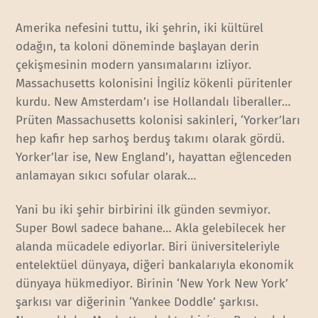
Amerika nefesini tuttu, iki şehrin, iki kültürel
odağın, ta koloni döneminde başlayan derin
çekişmesinin modern yansımalarını izliyor.
Massachusetts kolonisini İngiliz kökenli püritenler
kurdu. New Amsterdam’ı ise Hollandalı liberaller…
Prüten Massachusetts kolonisi sakinleri, ‘Yorker’ları
hep kafir hep sarhoş berduş takımı olarak gördü.
Yorker’lar ise, New England’ı, hayattan eğlenceden
anlamayan sıkıcı sofular olarak…
Yani bu iki şehir birbirini ilk günden sevmiyor.
Super Bowl sadece bahane… Akla gelebilecek her
alanda mücadele ediyorlar. Biri üniversiteleriyle
entelektüel dünyaya, diğeri bankalarıyla ekonomik
dünyaya hükmediyor. Birinin ‘New York New York’
şarkısı var diğerinin ‘Yankee Doddle’ şarkısı.