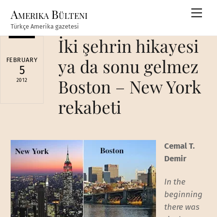
Skip
Amerika Bülteni
Men
to
Türkçe Amerika gazetesi
content
İki şehrin hikayesi
ya da sonu gelmez
FEBRUARY
5
Boston – New York
2012
rekabeti
Cemal T.
Demir
In the
beginning
there was