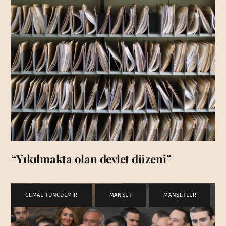
“Yıkılmakta olan devlet düzeni”
CEMAL TUNCDEMİR
,
MANŞET
,
MANŞETLER