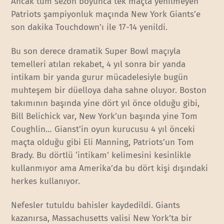
Ancak tüm sezon boyunca tek maçta yenilmeyen
Patriots şampiyonluk maçında New York Giants’e
son dakika Touchdown’ı ile 17-14 yenildi.
Bu son derece dramatik Super Bowl maçıyla
temelleri atılan rekabet, 4 yıl sonra bir yanda
intikam bir yanda gurur mücadelesiyle bugün
muhteşem bir düelloya daha sahne oluyor. Boston
takımının başında yine dört yıl önce olduğu gibi,
Bill Belichick var, New York’un başında yine Tom
Coughlin… Gianst’in oyun kurucusu 4 yıl önceki
maçta olduğu gibi Eli Manning, Patriots’un Tom
Brady. Bu dörtlü ‘intikam’ kelimesini kesinlikle
kullanmıyor ama Amerika’da bu dört kişi dışındaki
herkes kullanıyor.
Nefesler tutuldu bahisler kaydedildi. Giants
kazanırsa, Massachusetts valisi New York’ta bir