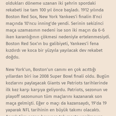
oldukları döneme uzanan iki şehrin spordaki
rekabeti ise tam 100 yıl önce başladı. 1912 yılında
Boston Red Sox, New York Yankees’i finalin 8’nci
maçında 10’ncu inning’de yendi. Serinin sekizinci
maça uzamasının nedeni ise son iki maçın da 6-6
iken karanlığının çökmesi nedeniyle ertelenmesiydi.
Boston Red Sox’ın bu galibiyeti, Yankees’i fena
kızdırdı ve koca bir yüzyıla yayılacak dev rekabet
doğdu.
New York’un, Boston’un canını en çok acıttığı
yıllardan biri ise 2008 Super Bowl finali oldu. Bugün
kozlarını paylaşacak Giants ve Patriots tarihlerinde
ilk kez karşı karşıya geliyordu. Patriots, sezonun ve
playoff sezonunun tüm maçlarını kazanarak son
maça gelmişti. Eğer o maçı da kazansaydı, 19’da 19
yaparak NFL tarihinin en büyük takımı olacaktı.