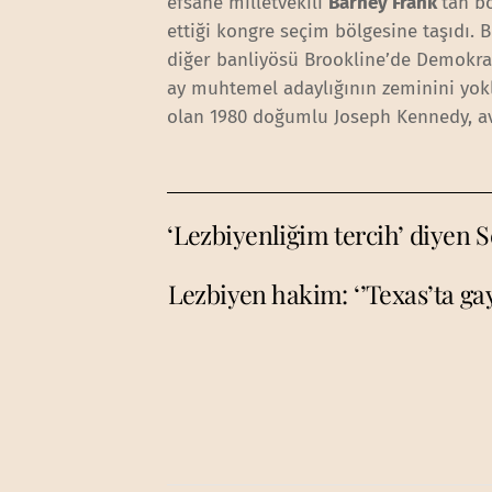
efsane milletvekili
Barney Frank
’tan b
ettiği kongre seçim bölgesine taşıdı.
diğer banliyösü Brookline’de Demokrat 
ay muhtemel adaylığının zeminini yok
olan 1980 doğumlu Joseph Kennedy, av
‘Lezbiyenliğim tercih’ diyen S
Lezbiyen hakim: ‘’Texas’ta gay