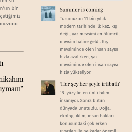
 temsil
n’un bir
Summer is coming
çetiğimiz
Türümüzün 11 bin yıllık
k mezunu
modern tarihinde ilk kez, kış
değil, yaz mevsimi en ölümcül
mevsim haline geldi. Kış
mevsiminde ölen insan sayısı
hızla azalırken, yaz
tı
mevsiminde ölen insan sayısı
hızla yükseliyor.
 nikahını
‘Her şey her şeyle irtibatlı’
ıymam’’
19. yüzyılın en ünlü bilim
insanıydı. Sonra bütün
dünyada unutuldu. Doğa,
ekoloji, iklim, insan hakları
konusundaki çok erken
uyarıları ile ne kadar önemli