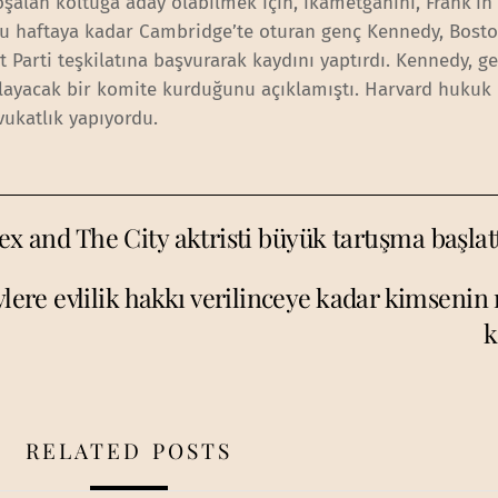
oşalan koltuğa aday olabilmek için, ikametgahını, Frank’in
 Bu haftaya kadar Cambridge’te oturan genç Kennedy, Bosto
Parti teşkilatına başvurarak kaydını yaptırdı. Kennedy, ge
layacak bir komite kurduğunu açıklamıştı. Harvard huku
ukatlık yapıyordu.
ex and The City aktristi büyük tartışma başlat
lere evlilik hakkı verilinceye kadar kimsenin
k
RELATED POSTS