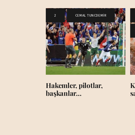
2
,
CEMAL TUNCDEMİR
Hakemler, pilotlar,
K
başkanlar…
s