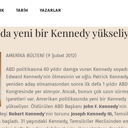
UK
TARİH
YAZARLAR
da yeni bir Kennedy yükseli
AMERİKA BÜLTENİ (9 Şubat 2012)
ABD politikasına 60 yıldır damga vuran Kennedy soyadı
Edward Kennedy’nin ölmesinin ve oğlu Patrick Kennedy
yeniden aday olmamasından sonra ilk defa 1 yıldır ABD
Kongresinde yer almıyor. Ancak, bunun çok uzun sürm
işaretleri var. Amerikan politikasında yeni bir Kennedy
yükseliyor. Öldürülen ABD Başkanı
John F. Kennedy
’nin
deşi
Robert Kennedy
’nin torunu
Joseph Kennedy III,
Temsil
ara başladı. 31 yaşındaki Kennedy, Temsilciler Meclisinden e