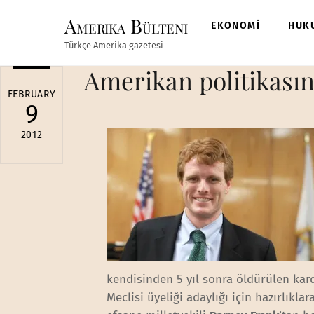
Skip
Amerika Bülteni
to
EKONOMİ
HUK
content
Türkçe Amerika gazetesi
Amerikan politikasın
FEBRUARY
9
2012
kendisinden 5 yıl sonra öldürülen kar
Meclisi üyeliği adaylığı için hazırlıkl