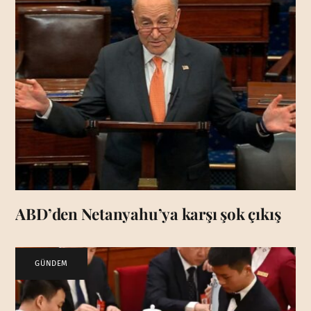
ABD’den Netanyahu’ya karşı şok çıkış
GÜNDEM