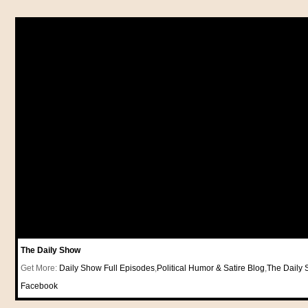
The Daily Show
Get More:
Daily Show Full Episodes
,
Political Humor & Satire Blog
,
The Daily
Facebook