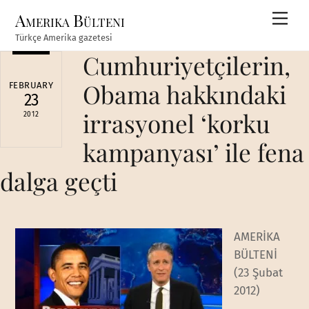
Skip
Amerika Bülteni
Men
to
Türkçe Amerika gazetesi
content
Cumhuriyetçilerin,
Obama hakkındaki
FEBRUARY
23
irrasyonel ‘korku
2012
kampanyası’ ile fena
dalga geçti
AMERİKA
BÜLTENİ
(23 Şubat
2012)