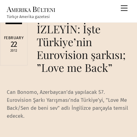
Skip
Amerika Bülteni
Men
to
Türkçe Amerika gazetesi
content
İZLEYİN: İşte
Türkiye’nin
FEBRUARY
22
Eurovision şarkısı;
2012
”Love me Back”
Can Bonomo, Azerbaycan’da yapılacak 57.
Eurovision Şarkı Yarışması’nda Türkiye’yi, ”Love Me
Back/Sen de beni sev” adlı İngilizce parçayla temsil
edecek.