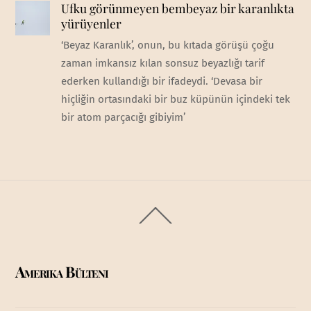
Ufku görünmeyen bembeyaz bir karanlıkta
yürüyenler
‘Beyaz Karanlık’, onun, bu kıtada görüşü çoğu
zaman imkansız kılan sonsuz beyazlığı tarif
ederken kullandığı bir ifadeydi. ‘Devasa bir
hiçliğin ortasındaki bir buz küpünün içindeki tek
bir atom parçacığı gibiyim’
Back
To
Top
Amerika Bülteni