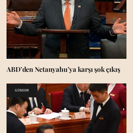
ABD’den Netanyahu’ya karşı şok çıkış
GÜNDEM