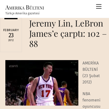
Skip
Amerika Bülteni
Men
to
Türkçe Amerika gazetesi
content
Jeremy Lin, LeBron
James’e çarptı: 102 –
FEBRUARY
23
88
2012
AMERİKA
BÜLTENİ
(23 Şubat
2012)
NBA
fenomeni
oyuncusu