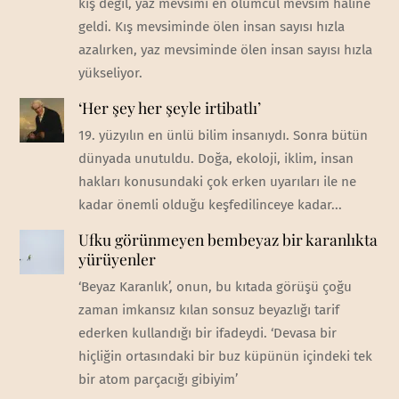
kış değil, yaz mevsimi en ölümcül mevsim haline
geldi. Kış mevsiminde ölen insan sayısı hızla
azalırken, yaz mevsiminde ölen insan sayısı hızla
yükseliyor.
‘Her şey her şeyle irtibatlı’
19. yüzyılın en ünlü bilim insanıydı. Sonra bütün
dünyada unutuldu. Doğa, ekoloji, iklim, insan
hakları konusundaki çok erken uyarıları ile ne
kadar önemli olduğu keşfedilinceye kadar...
Ufku görünmeyen bembeyaz bir karanlıkta
yürüyenler
‘Beyaz Karanlık’, onun, bu kıtada görüşü çoğu
zaman imkansız kılan sonsuz beyazlığı tarif
ederken kullandığı bir ifadeydi. ‘Devasa bir
hiçliğin ortasındaki bir buz küpünün içindeki tek
bir atom parçacığı gibiyim’