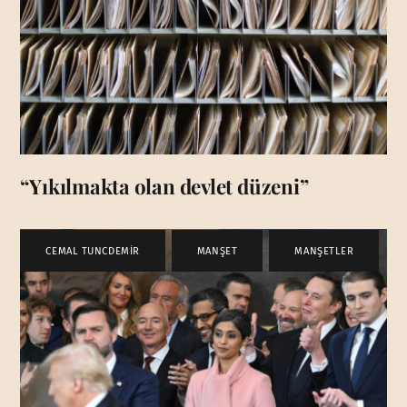
“Yıkılmakta olan devlet düzeni”
CEMAL TUNCDEMİR
,
MANŞET
,
MANŞETLER