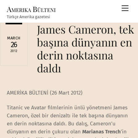
Skip
Amerika Bülteni
Men
to
Türkçe Amerika gazetesi
content
James Cameron, tek
başına dünyanın en
MARCH
26
derin noktasına
2012
daldı
AMERİKA BÜLTENİ (26 Mart 2012)
Titanic ve Avatar filmlerinin ünlü yönetmeni James
Cameron, özel bir denizaltı ile tek başına dünyanın
en derin noktasına daldı. Bu dalış, Cameron’u
dünyanın en derin çukuru olan
Marianas Trench
’in