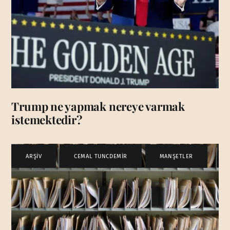
Trump ne yapmak nereye varmak
istemektedir?
ARŞİV
,
CEMAL TUNCDEMİR
,
MANŞETLER