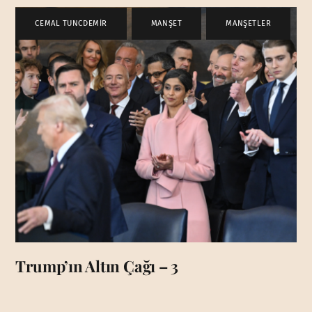
CEMAL TUNCDEMİR
,
MANŞET
,
MANŞETLER
Trump’ın Altın Çağı – 3