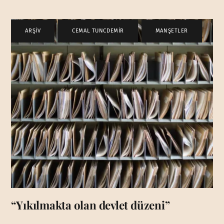
ARŞİV
,
CEMAL TUNCDEMİR
,
MANŞETLER
“Yıkılmakta olan devlet düzeni”