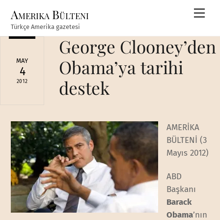
Skip
Amerika Bülteni
Men
to
Türkçe Amerika gazetesi
content
George Clooney’den
Obama’ya tarihi
MAY
4
destek
2012
AMERİKA
BÜLTENİ (3
Mayıs 2012)
ABD
Başkanı
Barack
Obama
’nın