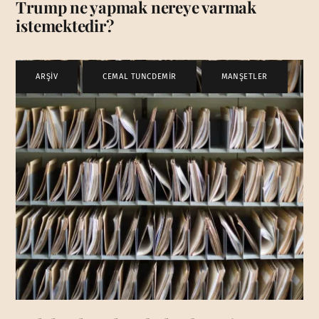
Trump ne yapmak nereye varmak
istemektedir?
ARŞİV
,
CEMAL TUNCDEMİR
,
MANŞETLER