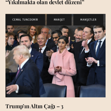
“Yıkılmakta olan devlet düzeni”
CEMAL TUNCDEMİR
,
MANŞET
,
MANŞETLER
Trump’ın Altın Çağı – 3