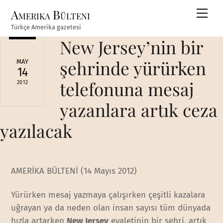
Skip
Amerika Bülteni
Men
to
Türkçe Amerika gazetesi
content
New Jersey’nin bir
şehrinde yürürken
MAY
14
telefonuna mesaj
2012
yazanlara artık ceza
yazılacak
AMERİKA BÜLTENİ (14 Mayıs 2012)
Yürürken mesaj yazmaya çalışırken çeşitli kazalara
uğrayan ya da neden olan insan sayısı tüm dünyada
hızla artarken
New Jersey
eyaletinin bir şehri, artık