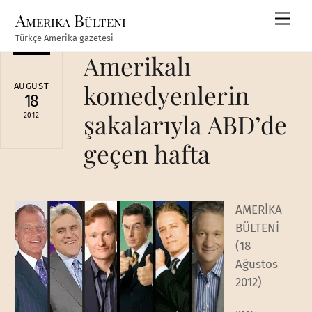
Skip
Amerika Bülteni
Men
to
Türkçe Amerika gazetesi
content
Amerikalı
komedyenlerin
AUGUST
18
şakalarıyla ABD’de
2012
geçen hafta
AMERİKA
BÜLTENİ
(18
Ağustos
2012)