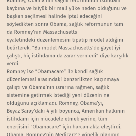
Romney, Obama’nın sağlık reformunun istihdam
kaybına ve büyük bir mali yüke neden olduğunu ve
başkan seçilmesi halinde iptal edeceğini
söyledikten sonra Obama, sağlık reformunun tam
da Romney’nin Massachusetts
eyaletindeki düzenlemesini tıpatıp model aldığını
belirterek, ”Bu model Massachusetts’de gayet iyi
çalıştı, hiç istihdama da zarar vermedi” diye karşılık
verdi.
Romney ise ”Obamacare” ile kendi sağlık
düzenlemesi arasındaki benzerlikten kaçınmaya
çalıştı ve Obama’nın ısrarına rağmen, sağlık
sistemine getirmek istediği yeni düzenin ne
olduğunu açıklamadı. Romney, Obama’yı,
Beyaz Saray’daki 4 yılı boyunca, Amerikan halkının
istihdamı için mücadele etmek yerine, tüm
enerjisini ”Obamacare” için harcamakla eleştirdi.
Obama, Romney’nin Medicare’e yönelik planının