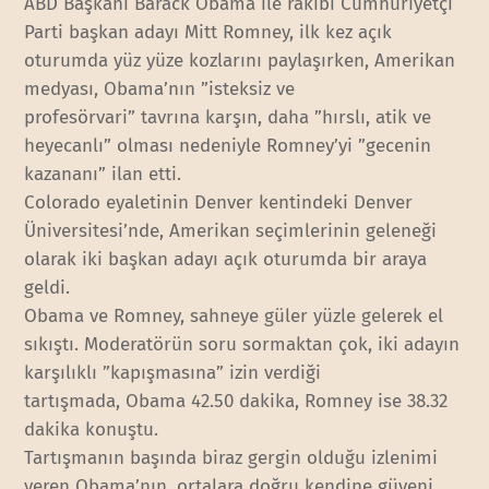
ABD Başkanı Barack Obama ile rakibi Cumhuriyetçi
Parti başkan adayı Mitt Romney, ilk kez açık
oturumda yüz yüze kozlarını paylaşırken, Amerikan
medyası, Obama’nın ”isteksiz ve
profesörvari” tavrına karşın, daha ”hırslı, atik ve
heyecanlı” olması nedeniyle Romney’yi ”gecenin
kazananı” ilan etti.
Colorado eyaletinin Denver kentindeki Denver
Üniversitesi’nde, Amerikan seçimlerinin geleneği
olarak iki başkan adayı açık oturumda bir araya
geldi.
Obama ve Romney, sahneye güler yüzle gelerek el
sıkıştı. Moderatörün soru sormaktan çok, iki adayın
karşılıklı ”kapışmasına” izin verdiği
tartışmada, Obama 42.50 dakika, Romney ise 38.32
dakika konuştu.
Tartışmanın başında biraz gergin olduğu izlenimi
veren Obama’nın, ortalara doğru kendine güveni