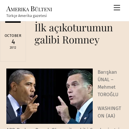
Skip
Amerika Bülteni
Men
to
Türkçe Amerika gazetesi
content
İlk açıkoturumun
galibi Romney
OCTOBER
4
2012
Barışkan
ÜNAL –
Mehmet
TOROĞLU
WASHINGT
ON (AA)