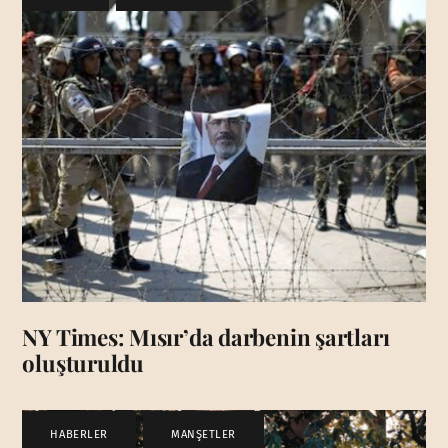
NY Times: Mısır’da darbenin şartları
oluşturuldu
HABERLER
,
MANŞETLER