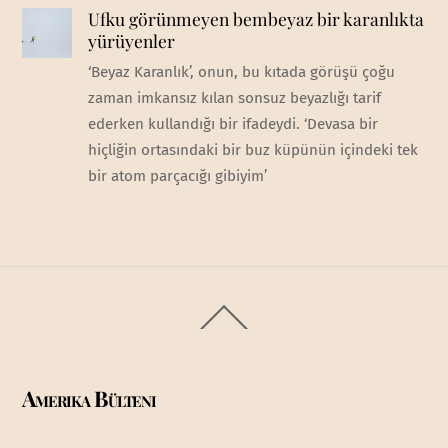
Ufku görünmeyen bembeyaz bir karanlıkta
yürüyenler
‘Beyaz Karanlık’, onun, bu kıtada görüşü çoğu
zaman imkansız kılan sonsuz beyazlığı tarif
ederken kullandığı bir ifadeydi. ‘Devasa bir
hiçliğin ortasındaki bir buz küpünün içindeki tek
bir atom parçacığı gibiyim’
Back
To
Top
Amerika Bülteni