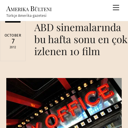
Skip
Amerika Bülteni
Men
to
Türkçe Amerika gazetesi
content
ABD sinemalarında
bu hafta sonu en çok
OCTOBER
7
izlenen 10 film
2012