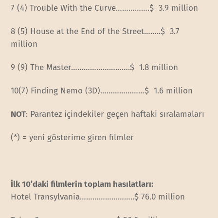
7 (4) Trouble With the Curve…………….$ 3.9 million
8 (5) House at the End of the Street……..$ 3.7
million
9 (9) The Master……………………
….$ 1.8 million
10(7) Finding Nemo (3D)…………………$ 1.
6 million
NOT
: Parantez içindekiler geçen haftaki sıralamaları
(*) = yeni gösterime giren filmler
İlk 10’daki filmlerin toplam hasılatları:
Hotel Transylvania………………
……..$ 76.0 million