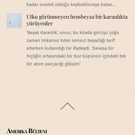
kadar önemli olduğu keşfedilinceye kadar...
Ufku görünmeyen bembeyaz bir karanlıkta
yürüyenler
‘Beyaz Karanlık’, onun, bu kıtada görüşü çoğu
zaman imkansız kılan sonsuz beyazlığı tarif
ederken kullandığı bir ifadeydi. ‘Devasa bir
hiçliğin ortasındaki bir buz küpünün içindeki tek
bir atom parçacığı gibiyim’
Back
To
Top
Amerika Bülteni