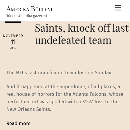
Skip
Amerika Bülteni
Men
to
Türkçe Amerika gazetesi
content
Saints, knock off last
undefeated team
NOVEMBER
11
2012
The NFL’s last undefeated team lost on Sunday.
And it happened at the Superdome, of all places, a
real house of horrors for the Atlanta Falcons, whose
perfect record was spoiled with a 31-27 loss to the
New Orleans Saints.
Read more