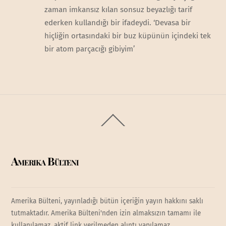
zaman imkansız kılan sonsuz beyazlığı tarif
ederken kullandığı bir ifadeydi. ‘Devasa bir
hiçliğin ortasındaki bir buz küpünün içindeki tek
bir atom parçacığı gibiyim’
Back
To
Top
Amerika Bülteni
Amerika Bülteni, yayınladığı bütün içeriğin yayın hakkını saklı
tutmaktadır. Amerika Bülteni'nden izin almaksızın tamamı ile
kullanılamaz, aktif link verilmeden alıntı yapılamaz.