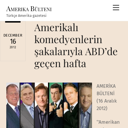
Skip
Amerika Bülteni
Men
to
Türkçe Amerika gazetesi
content
Amerikalı
komedyenlerin
DECEMBER
16
şakalarıyla ABD’de
2012
geçen hafta
AMERİKA
BÜLTENİ
(16 Aralık
2012)
‘’Amerikan