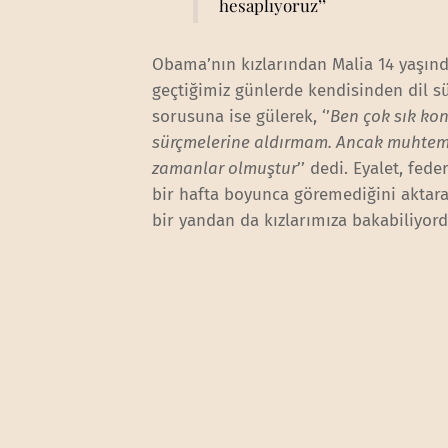
hesaplıyoruz’’
Obama’nın kızlarından Malia 14 yaşın
geçtiğimiz günlerde kendisinden dil sü
sorusuna ise gülerek, ‘’
Ben çok sık kon
sürçmelerine aldırmam. Ancak muhtemel
zamanlar olmuştur
’’ dedi. Eyalet, fe
bir hafta boyunca göremediğini aktar
bir yandan da kızlarımıza bakabiliyord