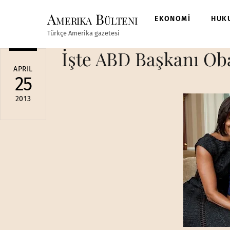
Skip
Amerika Bülteni
to
EKONOMİ
HUK
content
Türkçe Amerika gazetesi
İşte ABD Başkanı Obam
APRIL
25
2013