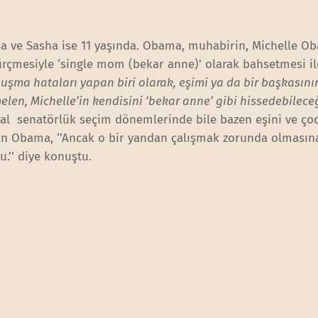
da ve Sasha ise 11 yaşında. Obama, muhabirin, Michelle O
rçmesiyle ‘single mom (bekar anne)’ olarak bahsetmesi ile 
uşma hataları yapan biri olarak, eşimi ya da bir başkasının
en, Michelle’in kendisini ‘bekar anne’ gibi hissedebilece
deral senatörlük seçim dönemlerinde bile bazen eşini ve ço
an Obama, ‘’Ancak o bir yandan çalışmak zorunda olması
u.’’ diye konuştu.