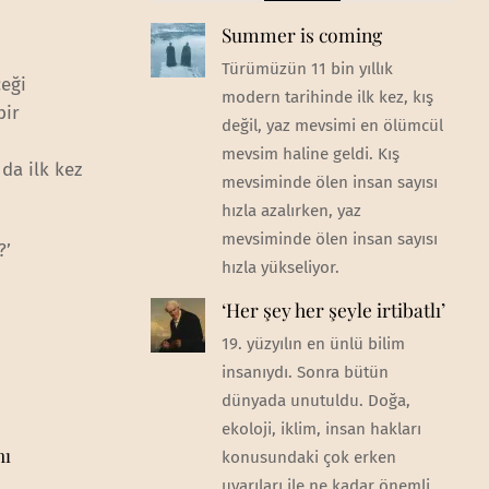
Summer is coming
Türümüzün 11 bin yıllık
eği
modern tarihinde ilk kez, kış
bir
değil, yaz mevsimi en ölümcül
mevsim haline geldi. Kış
da ilk kez
mevsiminde ölen insan sayısı
hızla azalırken, yaz
mevsiminde ölen insan sayısı
?’
hızla yükseliyor.
‘Her şey her şeyle irtibatlı’
e
19. yüzyılın en ünlü bilim
insanıydı. Sonra bütün
dünyada unutuldu. Doğa,
ekoloji, iklim, insan hakları
nı
konusundaki çok erken
uyarıları ile ne kadar önemli