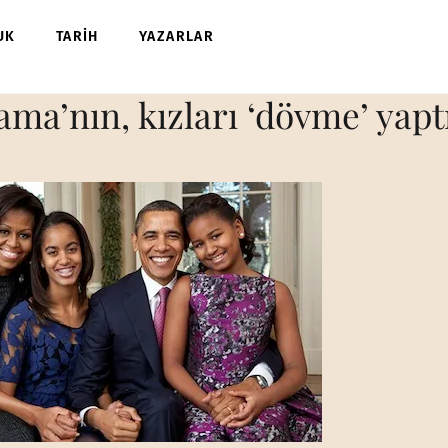
UK
TARİH
YAZARLAR
a’nın, kızları ‘dövme’ yaptır