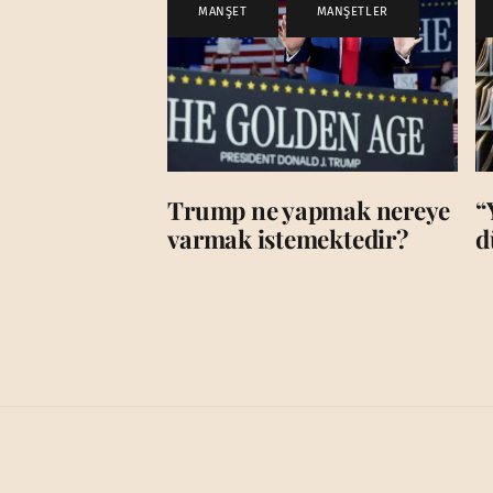
MANŞET
,
MANŞETLER
Trump ne yapmak nereye
“
varmak istemektedir?
d