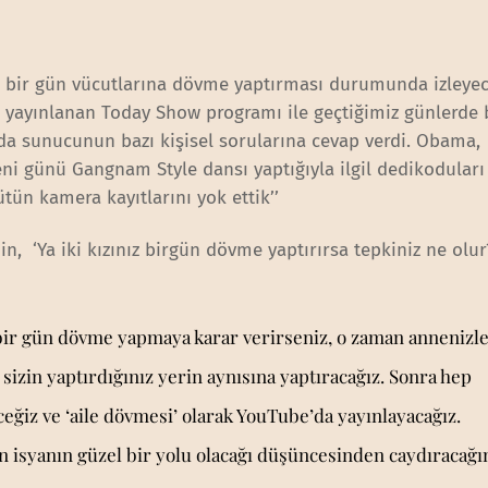
n bir gün vücutlarına dövme yaptırması durumunda izleyec
a yayınlanan Today Show programı ile geçtiğimiz günlerde 
a sunucunun bazı kişisel sorularına cevap verdi. Obama,
ni günü Gangnam Style dansı yaptığıyla ilgil dedikoduları 
ün kamera kayıtlarını yok ettik’’
 ‘Ya iki kızınız birgün dövme yaptırırsa tepkiniz ne olur
 bir gün dövme yapmaya karar verirseniz, o zaman annenizl
izin yaptırdığınız yerin aynısına yaptıracağız. Sonra hep
eğiz ve ‘aile dövmesi’ olarak YouTube’da yayınlayacağız.
isyanın güzel bir yolu olacağı düşüncesinden caydıracağı