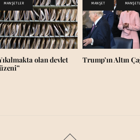
MANŞETLER
MANŞET
,
MANŞET
Yıkılmakta olan devlet
Trump’ın Altın Çağ
üzeni”
Back