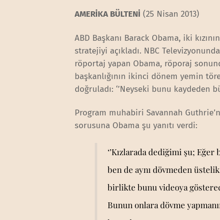
AMERİKA BÜLTENİ
(25 Nisan 2013)
ABD Başkanı Barack Obama, iki kızını
stratejiyi açıkladı. NBC Televizyonund
röportaj yapan Obama, röporaj sonund
başkanlığının ikinci dönem yemin töre
doğruladı: ‘’Neyseki bunu kaydeden büt
Program muhabiri Savannah Guthrie’nin,
sorusuna Obama şu yanıtı verdi:
‘’Kızlarada dediğimi şu; Eğer
ben de aynı dövmeden üstelik s
birlikte bunu videoya gösterec
Bunun onlara dövme yapmanın 