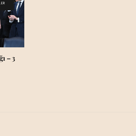
LER
ı – 3