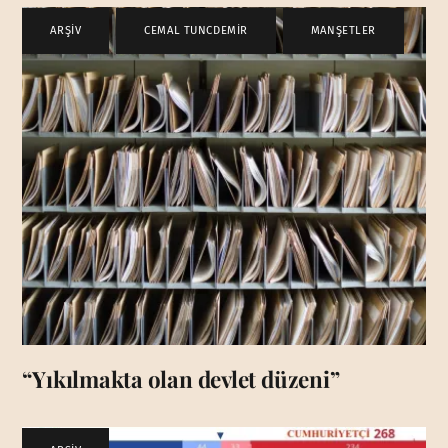
ARŞİV
,
CEMAL TUNCDEMİR
,
MANŞETLER
“Yıkılmakta olan devlet düzeni”