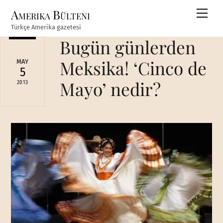
Skip
Amerika Bülteni
Men
to
Türkçe Amerika gazetesi
content
Bugün günlerden
Meksika! ‘Cinco de
MAY
5
Mayo’ nedir?
2013