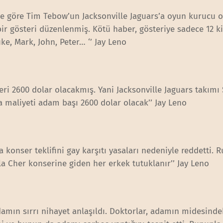
ne göre Tim Tebow’un Jacksonville Jaguars’a oyun kurucu o
bir gösteri düzenlenmiş. Kötü haber, gösteriye sadece 12 ki
uke, Mark, John, Peter… ‘’ Jay Leno
leri 2600 dolar olacakmış. Yani Jacksonville Jaguars takımı
a maliyeti adam başı 2600 dolar olacak’’ Jay Leno
a konser teklifini gay karşıtı yasaları nedeniyle reddetti. 
rla Cher konserine giden her erkek tutuklanır’’ Jay Leno
amın sırrı nihayet anlaşıldı. Doktorlar, adamın midesinde