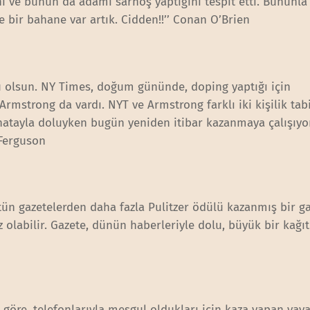
i ve bunun da adamı sarhoş yaptığını tespit etti. Bununla i
 bir bahane var artık. Cidden!!’’ Conan O’Brien
 olsun. NY Times, doğum gününde, doping yaptığı için
mstrong da vardı. NYT ve Armstrong farklı iki kişilik tabii 
 hatayla doluyken bugün yeniden itibar kazanmaya çalışıyo
 Ferguson
tün gazetelerden daha fazla Pulitzer ödülü kazanmış bir ga
z olabilir. Gazete, dünün haberleriyle dolu, büyük bir kağıt 
 göre, telefonlarıyla meşgul oldukları için kaza yapan yaya