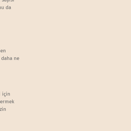
nu da
ken
, daha ne
 için
 vermek
zin