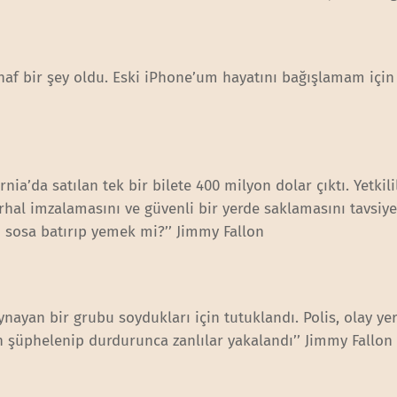
uhaf bir şey oldu. Eski iPhone’um hayatını bağışlamam için
nia’da satılan tek bir bilete 400 milyon dolar çıktı. Yetkilil
rhal imzalamasını ve güvenli bir yerde saklamasını tavsiye 
ti sosa batırıp yemek mi?’’ Jimmy Fallon
nayan bir grubu soydukları için tutuklandı. Polis, olay ye
n şüphelenip durdurunca zanlılar yakalandı’’ Jimmy Fallon