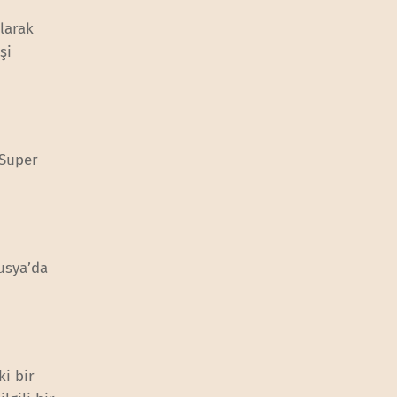
larak
şi
 Super
Rusya’da
ki bir