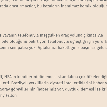
u arada araştırmacılar, bu kazaların inanılmaz komik olduğu
ece yayanın telefonuyla meşgulken araç yoluna çıkmasıyla
bile olduğunu belirtiyor. Telefonuyla uğraştığı için yürür
nin sempatisi yok. Aptalsınız, hakettiğiniz başınıza geldi
ff, NSA’in kendilerini dinlemesi skandalına çok öfkelendiği
 etti. Brezilyalı yetkililerin ziyareti iptal ettiklerini haber
 Saray görevlilerinin ‘haberimiz var, duyduk’ demesi ise kri
my Fallon