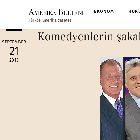
Skip
Amerika Bülteni
to
EKONOMİ
HUK
content
Türkçe Amerika gazetesi
Komedyenlerin şakal
SEPTEMBER
21
2013