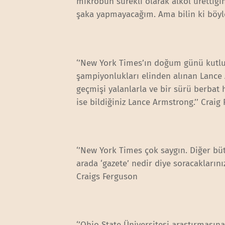
mikrobun sürekli olarak alkol ürettiğin
şaka yapmayacağım. Ama bilin ki böyle
‘’New York Times’ın doğum günü kutlu
şampiyonlukları elinden alınan Lance Ar
geçmişi yalanlarla ve bir sürü berbat
ise bildiğiniz Lance Armstrong.’’ Craig
‘’New York Times çok saygın. Diğer bü
arada ‘gazete’ nedir diye soracaklarını
Craigs Ferguson
‘’Ohio State Üniversitesi araştırmasına