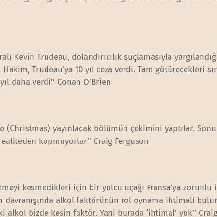
ralı Kevin Trudeau, dolandırıcılık suçlamasıyla yargılandığ
Hakim, Trudeau’ya 10 yıl ceza verdi. Tam götürecekleri sı
yıl daha verdi’’ Conan O’Brien
de (Christmas) yayınlacak bölümün çekimini yaptılar. Sonu
 realiteden kopmuyorlar’’ Craig Ferguson
tmeyi kesmedikleri için bir yolcu uçağı Fransa’ya zorunlu i
ın davranışında alkol faktörünün rol oynama ihtimali bul
 alkol bizde kesin faktör. Yani burada ‘ihtimal’ yok’’ Crai