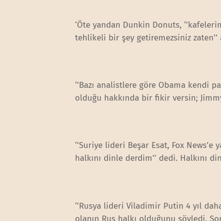
‘Öte yandan Dunkin Donuts, ‘’kafelerim
tehlikeli bir şey getiremezsiniz zaten’
‘’Bazı analistlere göre Obama kendi p
olduğu hakkında bir fikir versin; Jimm
‘’Suriye lideri Beşar Esat, Fox News’e
halkını dinle derdim’’ dedi. Halkını di
‘’Rusya lideri Viladimir Putin 4 yıl d
olanın Rus halkı olduğunu söyledi. So