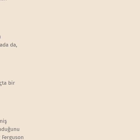
ı
rada da,
çta bir
niş
unduğunu
g Ferguson