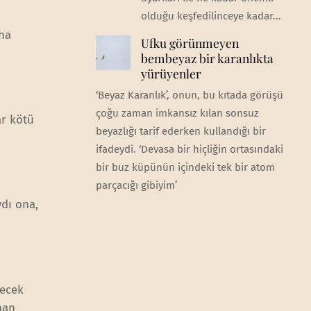
olduğu keşfedilinceye kadar...
aha
Ufku görünmeyen
bembeyaz bir karanlıkta
yürüyenler
‘Beyaz Karanlık’, onun, bu kıtada görüşü
çoğu zaman imkansız kılan sonsuz
ar kötü
beyazlığı tarif ederken kullandığı bir
ifadeydi. ‘Devasa bir hiçliğin ortasındaki
bir buz küpünün içindeki tek bir atom
parçacığı gibiyim’
ydı ona,
recek
nan