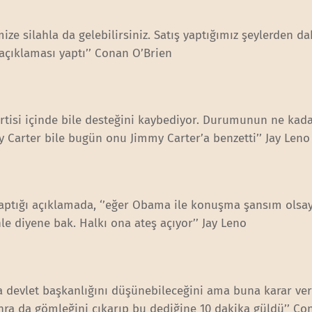
ize silahla da gelebilirsiniz. Satış yaptığımız şeylerden d
’ açıklaması yaptı’’ Conan O’Brien
artisi içinde bile desteğini kaybediyor. Durumunun ne kad
y Carter bile bugün onu Jimmy Carter’a benzetti’’ Jay Leno
 yaptığı açıklamada, ‘’eğer Obama ile konuşma şansım olsa
nle diyene bak. Halkı ona ateş açıyor’’ Jay Leno
aha devlet başkanlığını düşünebileceğini ama buna karar ve
nra da gömleğini çıkarıp bu dediğine 10 dakika güldü’’ Co