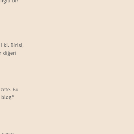
lgili bir
ki. Birisi,
r diğeri
zete. Bu
blog.’’
 sayısı