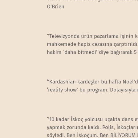
O’Brien
‘’Televizyonda ürün pazarlama işinin k
mahkemede hapis cezasına çarptırıldı. 
hakim ‘daha bitmedi’ diye bağırarak 5 
‘’Kardashian kardeşler bu hafta Noel’
‘reality show’ bu program. Dolayısıyla
‘’10 kadar İskoç yolcusu uçakta dans e
yapmak zorunda kaldı. Polis, İskoçlar
söyledi. Ben İskoçum. Ben BİLİYORUM ki