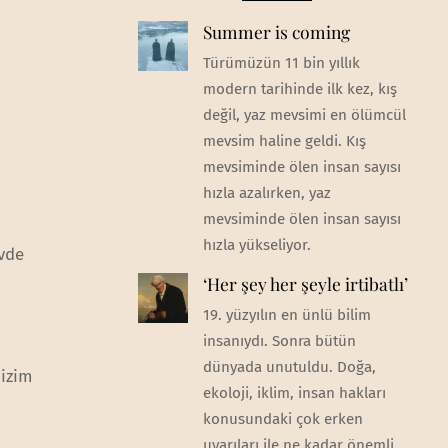
Summer is coming
Türümüzün 11 bin yıllık
modern tarihinde ilk kez, kış
değil, yaz mevsimi en ölümcül
mevsim haline geldi. Kış
mevsiminde ölen insan sayısı
hızla azalırken, yaz
mevsiminde ölen insan sayısı
hızla yükseliyor.
evde
‘Her şey her şeyle irtibatlı’
19. yüzyılın en ünlü bilim
insanıydı. Sonra bütün
dünyada unutuldu. Doğa,
bizim
ekoloji, iklim, insan hakları
konusundaki çok erken
uyarıları ile ne kadar önemli