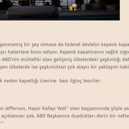
şanmamış bir şey olmasa da federal devletin kepenk kap
laycı haberlere konu ediyor. Kepenk kapatmanın sağlık sigo
 ABD’nin müttefiki olan gelişmiş ülkelerdeki şaşkınlığı da
yen ülkelerde ise şaşkınlıktan çok alaycı bir yaklaşım hak
neden kapattığı üzerine bazı ilginç teoriler:
an Jefferson, Hepsi Kafayı Yedi’’ olan başyazısında şöyle ya
 açıklaması yok. ABD Başkanına duydukları derin bir nefret
’’