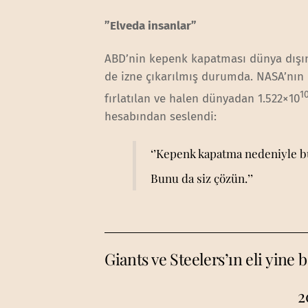
”Elveda insanlar”
ABD’nin kepenk kapatması dünya dışınd
de izne çıkarılmış durumda. NASA’nın i
1
fırlatılan ve halen dünyadan 1.522×10
hesabından seslendi:
‘’Kepenk kapatma nedeniyle bu
Bunu da siz çözün.’’
Giants ve Steelers’ın eli yine 
2