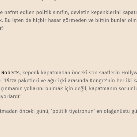
 nefret edilen politik sınıfın, devletin kepenklerini kapa
yok. Bu işten de hiçbir hasar görmeden ve bütün bunlar ol
.’’
n Roberts
, kepenk kapatmadan önceki son saatlerin Holly
: ‘’Pizza paketleri ve ağır içki arasında Kongre’nin her iki
çınmanın yollarını bulmak için değil, kapatmanın sorum
yorlardı’’
tmadan önceki günü, ‘politik tiyatronun’ en olağanüstü g