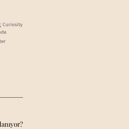
 Curiosity
nda
ter
lanıyor?