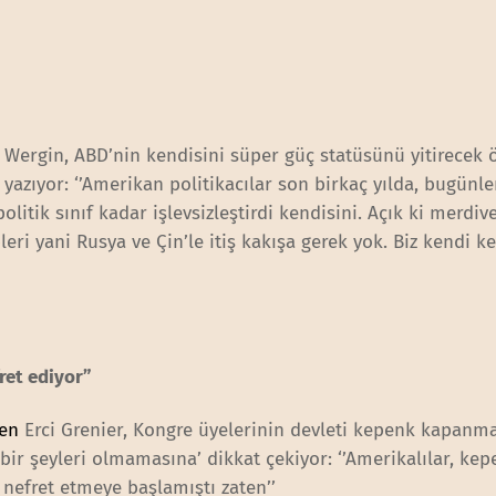
Wergin, ABD’nin kendisini süper güç statüsünü yitirecek 
 yazıyor: ‘’Amerikan politikacılar son birkaç yılda, bugünle
litik sınıf kadar işlevsizleştirdi kendisini. Açık ki merdi
leri yani Rusya ve Çin’le itiş kakışa gerek yok. Biz kendi 
ret ediyor”
den
Erci Grenier, Kongre üyelerinin devleti kepenk kapanm
ir şeyleri olmamasına’ dikkat çekiyor: ‘’Amerikalılar, kep
efret etmeye başlamıştı zaten’’