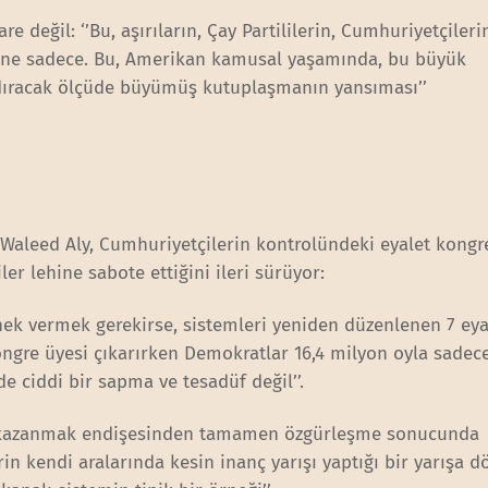
 değil: ‘’Bu, aşırıların, Çay Partililerin, Cumhuriyetçiler
hane sadece. Bu, Amerikan kamusal yaşamında, bu büyük
dıracak ölçüde büyümüş kutuplaşmanın yansıması’’
Waleed Aly, Cumhuriyetçilerin kontrolündeki eyalet kongre
ler lehine sabote ettiğini ileri sürüyor:
ek vermek gerekirse, sistemleri yeniden düzenlenen 7 eya
ongre üyesi çıkarırken Demokratlar 16,4 milyon oyla sadec
de ciddi bir sapma ve tesadüf değil’’.
şı kazanmak endişesinden tamamen özgürleşme sonucunda
in kendi aralarında kesin inanç yarışı yaptığı bir yarışa d