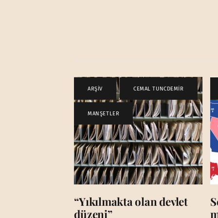
ARŞİV
,
CEMAL TUNCDEMİR
,
MANŞETLER
“Yıkılmakta olan devlet
S
düzeni”
m