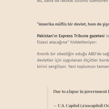
Bu, daha da radikal tutumu özendiren k
”Amerika müflis bir devlet, hem de şi
Pakistan’ın Express Tribune gazetesi
is
füzesi atacağına’’ hiddetleniyor:
Kronik bir obezliğin oduğu ABD’de sağl
devletler için uygulanan ölçütler burd
birini sergiliyor. Yani toplumun tamamı
Due to a lapse in government f
— U.S. Capitol (@uscapitol)
Oc