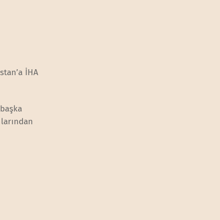
stan’a İHA
 başka
mlarından