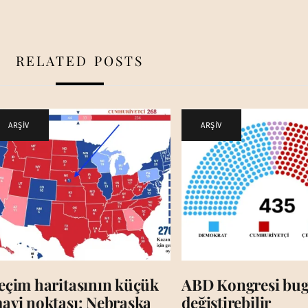
RELATED POSTS
ARŞİV
ARŞİV
eçim haritasının küçük
ABD Kongresi bug
avi noktası: Nebraska
değiştirebilir