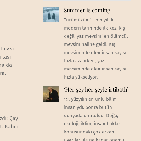
Summer is coming
Türümüzün 11 bin yıllık
modern tarihinde ilk kez, kış
değil, yaz mevsimi en ölümcül
mevsim haline geldi. Kış
atması
mevsiminde ölen insan sayısı
rtası
hızla azalırken, yaz
ha da
mevsiminde ölen insan sayısı
im.
hızla yükseliyor.
‘Her şey her şeyle irtibatlı’
19. yüzyılın en ünlü bilim
insanıydı. Sonra bütün
dünyada unutuldu. Doğa,
zdı: Çay
ekoloji, iklim, insan hakları
. Kalıcı
konusundaki çok erken
uyarıları ile ne kadar önemli