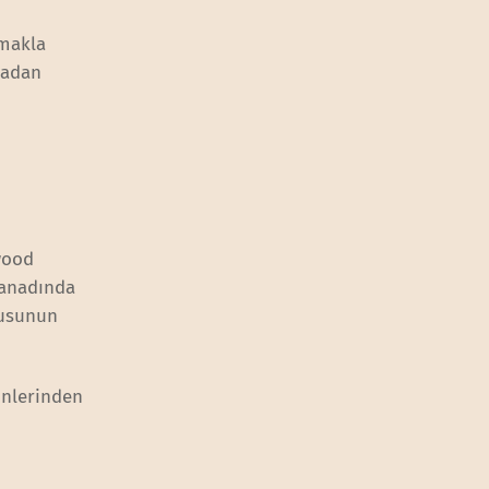
tmakla
madan
wood
 kanadında
lusunun
ünlerinden