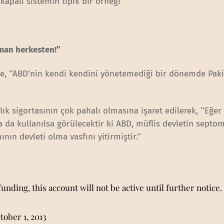
apalı sistemin tipik bir örneği’’
şman herkesten!”
e, ‘’ABD’nin kendi kendini yönetemediği bir dönemde Paki
ık sigortasının çok pahalı olmasına işaret edilerek, ‘’Eğer
a da kullanılsa görülecektir ki ABD, müflis devletin septo
nın devleti olma vasfını yitirmiştir.’’
unding, this account will not be active until further notice.
tober 1, 2013