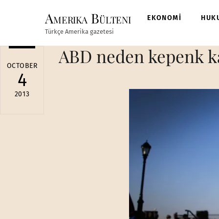
Skip
Amerika Bülteni
to
EKONOMİ
HUK
content
Türkçe Amerika gazetesi
ABD neden kepenk ka
OCTOBER
4
2013