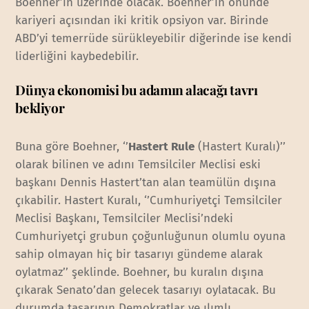
Boehner’ın üzerinde olacak. Boehner’ın önünde
kariyeri açısından iki kritik opsiyon var. Birinde
ABD’yi temerrüde sürükleyebilir diğerinde ise kendi
liderliğini kaybedebilir.
Dünya ekonomisi bu adamın alacağı tavrı
bekliyor
Buna göre Boehner, ‘’
Hastert Rule
(Hastert Kuralı)’’
olarak bilinen ve adını Temsilciler Meclisi eski
başkanı Dennis Hastert’tan alan teamülün dışına
çıkabilir. Hastert Kuralı, ‘’Cumhuriyetçi Temsilciler
Meclisi Başkanı, Temsilciler Meclisi’ndeki
Cumhuriyetçi grubun çoğunluğunun olumlu oyuna
sahip olmayan hiç bir tasarıyı gündeme alarak
oylatmaz’’ şeklinde. Boehner, bu kuralın dışına
çıkarak Senato’dan gelecek tasarıyı oylatacak. Bu
durumda tasarının Demokratlar ve ılımlı