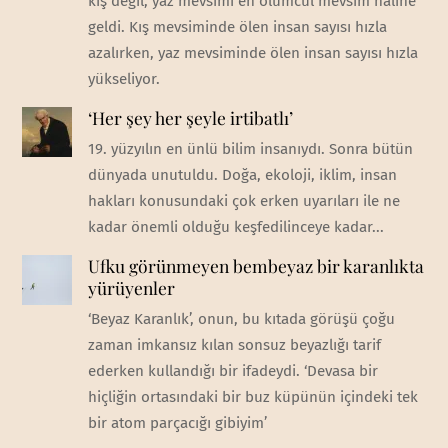
kış değil, yaz mevsimi en ölümcül mevsim haline
geldi. Kış mevsiminde ölen insan sayısı hızla
azalırken, yaz mevsiminde ölen insan sayısı hızla
yükseliyor.
‘Her şey her şeyle irtibatlı’
19. yüzyılın en ünlü bilim insanıydı. Sonra bütün
dünyada unutuldu. Doğa, ekoloji, iklim, insan
hakları konusundaki çok erken uyarıları ile ne
kadar önemli olduğu keşfedilinceye kadar...
Ufku görünmeyen bembeyaz bir karanlıkta
yürüyenler
‘Beyaz Karanlık’, onun, bu kıtada görüşü çoğu
zaman imkansız kılan sonsuz beyazlığı tarif
ederken kullandığı bir ifadeydi. ‘Devasa bir
hiçliğin ortasındaki bir buz küpünün içindeki tek
bir atom parçacığı gibiyim’