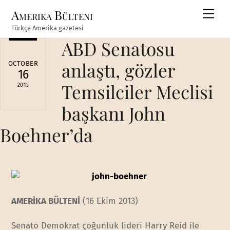
Skip
Amerika Bülteni
Men
to
Türkçe Amerika gazetesi
content
ABD Senatosu
anlaştı, gözler
OCTOBER
16
Temsilciler Meclisi
2013
başkanı John
Boehner’da
AMERİKA BÜLTENİ
(16 Ekim 2013)
Senato Demokrat çoğunluk lideri Harry Reid ile