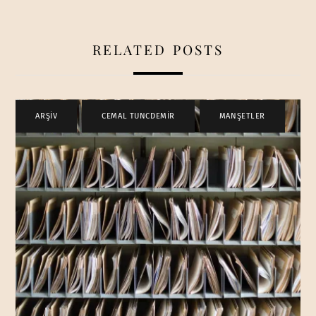
RELATED POSTS
ARŞİV
,
CEMAL TUNCDEMİR
,
MANŞETLER